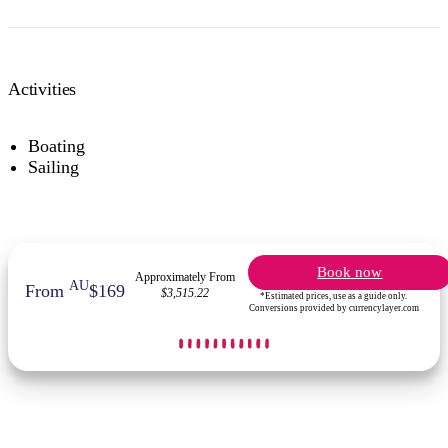
Activities
Boating
Sailing
Book now
Approximately From
AU
From
$169
$3,515.22
*Estimated prices, use as a guide only.
Conversions provided by currencylayer.com