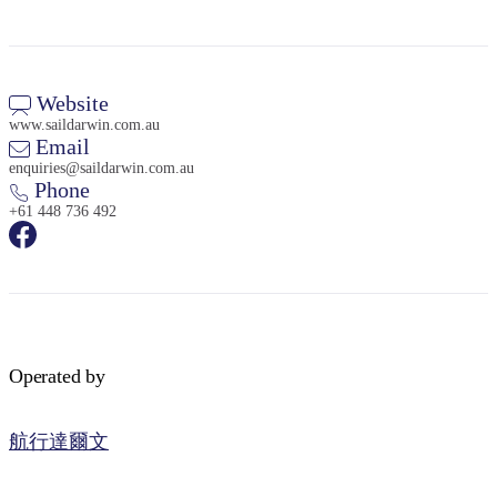
Website
www.saildarwin.com.au
Email
enquiries@saildarwin.com.au
Phone
+61 448 736 492
Operated by
航行達爾文