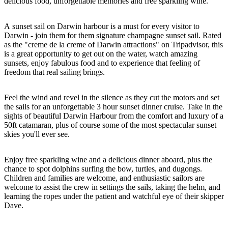
規
規
delicious food, unforgettable memories and free sparkling wine.
劃
劃
按
您
A sunset sail on Darwin harbour is a must for every visitor to
工
地
Darwin - join them for them signature champagne sunset sail. Rated
的
具
as the "creme de la creme of Darwin attractions" on Tripadvisor, this
區
旅
is a great opportunity to get out on the water, watch amazing
探
sunsets, enjoy fabulous food and to experience that feeling of
行
freedom that real sailing brings.
索
Feel the wind and revel in the silence as they cut the motors and set
the sails for an unforgettable 3 hour sunset dinner cruise. Take in the
sights of beautiful Darwin Harbour from the comfort and luxury of a
50ft catamaran, plus of course some of the most spectacular sunset
skies you'll ever see.
搜
尋:
Enjoy free sparkling wine and a delicious dinner aboard, plus the
chance to spot dolphins surfing the bow, turtles, and dugongs.
Children and families are welcome, and enthusiastic sailors are
welcome to assist the crew in settings the sails, taking the helm, and
learning the ropes under the patient and watchful eye of their skipper
Sign
Dave.
up