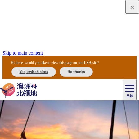
Skip to main content
Hi there, would you like to view this page on our
USA
site?
Yes, switch sites
No thanks
目錄
原
住
民
租
卡
文
愛
美
車
卡
李
自
達
化
麗
食
導
節
和
杜
戶
治
然
瓦
卡
爾
體
住
斯
攻
覽
主
慶
交
國
外
菲
和
塔
魯
茨
文
驗
宿
泉
略
團
烏
與
通
家
和
特
野
卡
歷
尼
卡
奧
魯
活
工
公
探
國
生
國
史
目
特
魯
里
魯
動
具
園
險
家
動
家
與
東
馬
露
米
/
查
公
植
公
文
提
阿
豪