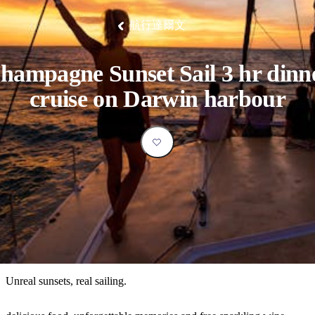
塔
營
魯
錄
魔
/
園
物
園
物
維
納
華
蘭
和
克
鬼
西
群
釣
姆
旅
卡
豪
國
大
麥
航行達爾文
島
魚
地
游
溫
華
家
自
理
馬
克
最
體
泉
野
公
駕
必
石
古
唐
池
營
園
遊
保
克
納
受
驗
訪
護
瀑
國
hampagne Sunset Sail 3 hr dinn
規
區
布
家
歡
景
公
劃
cruise on Darwin harbour
園
迎
點
和
目
旅
預
的
客
訂
地
類
型
必
玩
實
內
活
用
陸
動
推
資
和
薦
訊
戶
榜
Unreal sunsets, real sailing.
外
單