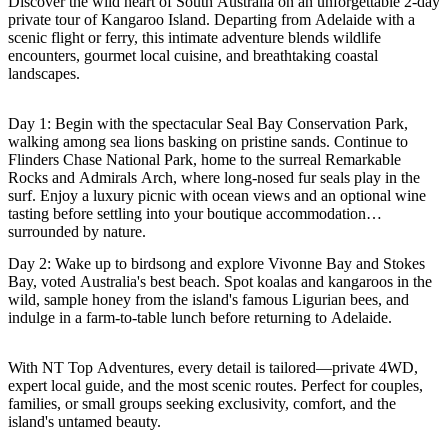
規
規
Discover the wild heart of South Australia on an unforgettable 2-day
private tour of Kangaroo Island. Departing from Adelaide with a
劃
劃
scenic flight or ferry, this intimate adventure blends wildlife
按
您
工
encounters, gourmet local cuisine, and breathtaking coastal
地
landscapes.
的
具
區
旅
探
Day 1: Begin with the spectacular Seal Bay Conservation Park,
行
walking among sea lions basking on pristine sands. Continue to
索
Flinders Chase National Park, home to the surreal Remarkable
Rocks and Admirals Arch, where long-nosed fur seals play in the
surf. Enjoy a luxury picnic with ocean views and an optional wine
tasting before settling into your boutique accommodation
surrounded by nature.
Day 2: Wake up to birdsong and explore Vivonne Bay and Stokes
搜
Bay, voted Australia's best beach. Spot koalas and kangaroos in the
wild, sample honey from the island's famous Ligurian bees, and
尋:
indulge in a farm-to-table lunch before returning to Adelaide.
With NT Top Adventures, every detail is tailored—private 4WD,
expert local guide, and the most scenic routes. Perfect for couples,
Sign
families, or small groups seeking exclusivity, comfort, and the
up
island's untamed beauty.