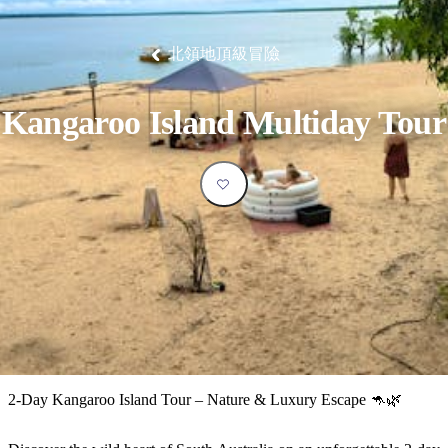
塔
營
魯
錄
魔
/
園
物
園
物
維
納
華
蘭
和
克
鬼
西
群
釣
姆
旅
卡
豪
國
大
麥
島
魚
地
游
溫
華
家
自
理
馬
克
北領地頂級冒險
最
體
泉
野
公
駕
必
石
古
唐
池
營
園
遊
保
克
納
受
驗
訪
護
瀑
國
規
區
布
家
歡
景
Kangaroo Island Multiday Tour
公
劃
園
迎
點
和
目
旅
預
的
客
訂
地
類
型
必
玩
實
內
活
用
陸
動
推
資
和
薦
訊
戶
榜
2-Day Kangaroo Island Tour – Nature & Luxury Escape 🦘🌿
外
單