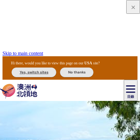
Skip to main content
Hi there, would you like to view this page on our
USA
site?
Yes, switch sites
No thanks
目錄
原
住
民
租
卡
文
愛
美
車
卡
李
自
達
化
麗
食
導
節
和
杜
戶
治
然
瓦
卡
爾
體
住
斯
攻
覽
主
慶
交
國
外
菲
和
塔
魯
茨
文
驗
宿
泉
略
團
烏
與
通
家
和
特
野
卡
歷
尼
卡
奧
魯
活
工
公
探
國
生
國
史
目
特
魯
里
魯
動
具
園
險
家
動
家
與
東
馬
露
米
/
查
公
植
公
文
提
阿
豪