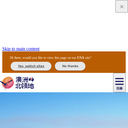
Skip to main content
Hi there, would you like to view this page on our
USA
site?
Yes, switch sites
No thanks
目錄
原
住
民
租
卡
文
愛
美
車
卡
李
自
達
化
麗
食
導
節
和
杜
戶
治
然
瓦
卡
爾
體
住
斯
攻
覽
主
慶
交
國
外
菲
和
塔
魯
茨
文
驗
宿
泉
略
團
烏
與
通
家
和
特
野
卡
歷
尼
卡
奧
魯
活
工
公
探
國
生
國
史
目
特
魯
里
魯
動
具
園
險
家
動
家
與
東
馬
露
米
/
查
公
植
公
文
提
阿
豪