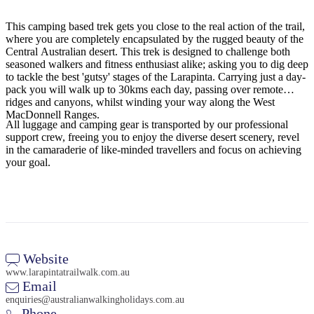
規
規
劃
劃
This camping based trek gets you close to the real action of the trail,
按
您
工
where you are completely encapsulated by the rugged beauty of the
地
Central Australian desert. This trek is designed to challenge both
的
具
seasoned walkers and fitness enthusiast alike; asking you to dig deep
區
旅
to tackle the best 'gutsy' stages of the Larapinta. Carrying just a day-
探
pack you will walk up to 30kms each day, passing over remote
行
索
ridges and canyons, whilst winding your way along the West
MacDonnell Ranges.
All luggage and camping gear is transported by our professional
support crew, freeing you to enjoy the diverse desert scenery, revel
in the camaraderie of like-minded travellers and focus on achieving
your goal.
搜
尋:
Website
www.larapintatrailwalk.com.au
Sign
Email
up
enquiries@australianwalkingholidays.com.au
Phone