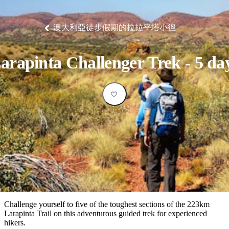
塔
營
魯
錄
魔
/
園
物
園
物
維
納
華
蘭
和
克
鬼
西
群
釣
姆
旅
卡
豪
國
大
麥
島
魚
地
游
溫
華
家
自
理
馬
克
澳大利亞徒步假期的拉拉平塔小徑
最
體
泉
野
公
駕
必
石
古
唐
池
營
園
遊
保
克
納
受
驗
訪
護
瀑
國
規
區
布
家
歡
景
arapinta Challenger Trek - 5 da
公
劃
園
迎
點
和
目
旅
預
的
客
訂
地
類
型
必
玩
實
內
活
用
陸
動
推
資
和
薦
訊
戶
榜
Challenge yourself to five of the toughest sections of the 223km
外
單
Larapinta Trail on this adventurous guided trek for experienced
hikers.