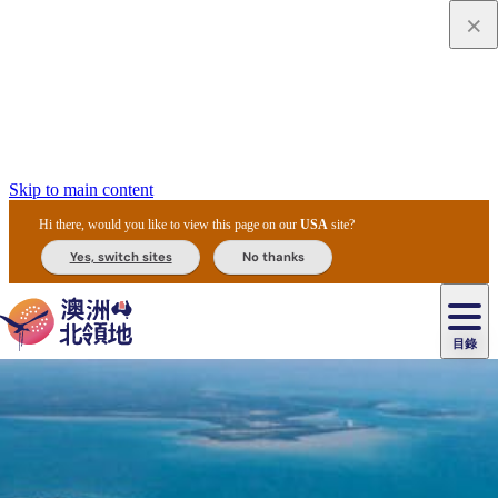
Skip to main content
Hi there, would you like to view this page on our
USA
site?
Yes, switch sites
No thanks
目錄
原
住
民
租
卡
文
愛
美
車
卡
李
自
達
化
麗
食
導
節
和
杜
戶
治
然
瓦
卡
爾
體
住
斯
攻
覽
主
慶
交
國
外
菲
和
塔
魯
茨
文
驗
宿
泉
略
團
烏
與
通
家
和
特
野
卡
歷
尼
卡
奧
魯
活
工
公
探
國
生
國
史
目
特
魯
里
魯
動
具
園
險
家
動
家
與
東
馬
露
米
/
查
公
植
公
文
提
阿
豪