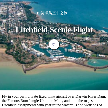
塔
營
魯
錄
魔
/
園
物
園
物
維
納
華
蘭
和
克
鬼
西
群
釣
姆
旅
卡
豪
國
大
麥
島
魚
地
游
溫
華
家
自
理
馬
克
笑翠鳥空中之旅
最
體
泉
野
公
駕
必
石
古
唐
池
營
園
遊
保
克
納
受
驗
訪
護
瀑
國
規
區
布
家
歡
景
Litchfield Scenic Flight
公
劃
園
迎
點
和
目
旅
預
的
客
訂
地
類
型
必
玩
實
內
活
用
陸
動
推
資
和
薦
訊
戶
榜
Fly in your own private fixed wing aircraft over Darwin River Dam,
外
單
the Famous Rum Jungle Uranium Mine, and onto the majestic
Litchfield escarpments with year round waterfalls and wetlands of