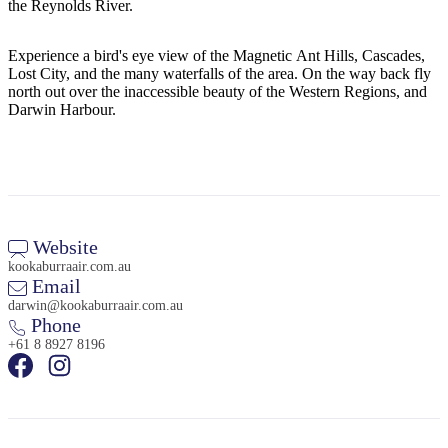
規
規
the Reynolds River.
劃
劃
按
您
工
Experience a bird's eye view of the Magnetic Ant Hills, Cascades,
地
Lost City, and the many waterfalls of the area. On the way back fly
的
具
north out over the inaccessible beauty of the Western Regions, and
區
旅
Darwin Harbour.
探
行
索
Website
kookaburraair.com.au
搜
Email
尋:
darwin@kookaburraair.com.au
Phone
+61 8 8927 8196
Sign
up