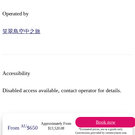
Operated by
笑翠鳥空中之旅
Accessibility
Disabled access available, contact operator for details.
Book now
Approximately From
AU
From
$650
$13,520.08
*Estimated prices, use as a guide only.
Conversions provided by currencylayer.com