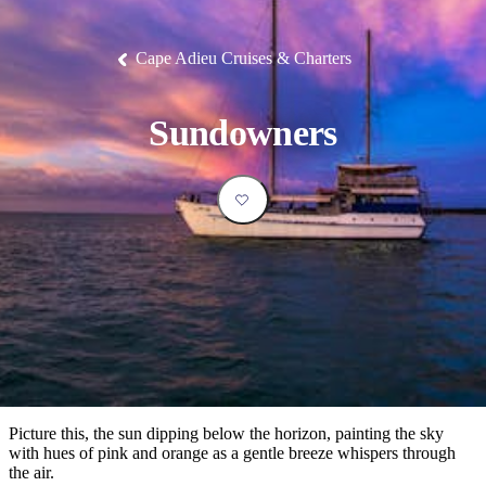
塔
營
魯
錄
魔
/
園
物
園
物
維
納
華
蘭
和
克
鬼
西
群
釣
姆
旅
卡
豪
國
大
麥
島
魚
地
游
溫
華
家
自
理
馬
克
Cape Adieu Cruises & Charters
最
體
泉
野
公
駕
必
石
古
唐
池
營
園
遊
保
克
納
受
驗
訪
護
瀑
國
規
區
布
家
歡
景
Sundowners
公
劃
園
迎
點
和
目
旅
預
的
客
訂
地
類
型
必
玩
實
內
活
用
陸
動
推
資
和
薦
訊
戶
榜
Picture this, the sun dipping below the horizon, painting the sky
外
單
with hues of pink and orange as a gentle breeze whispers through
the air.