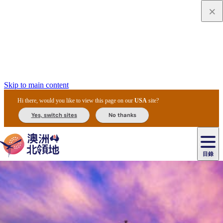
Skip to main content
Hi there, would you like to view this page on our
USA
site?
Yes, switch sites
No thanks
目錄
原
住
民
租
卡
文
愛
美
車
卡
李
自
達
化
麗
食
導
節
和
杜
戶
治
然
瓦
卡
爾
體
住
斯
攻
覽
主
慶
交
國
外
菲
和
塔
魯
茨
文
驗
宿
泉
略
團
烏
與
通
家
和
特
野
卡
歷
尼
卡
奧
魯
活
工
公
探
國
生
國
史
目
特
魯
里
魯
動
具
園
險
家
動
家
與
東
馬
露
米
/
查
公
植
公
文
提
阿
豪