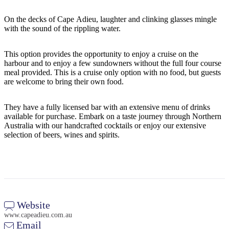
規
規
劃
劃
On the decks of Cape Adieu, laughter and clinking glasses mingle
按
您
工
with the sound of the rippling water.
地
的
具
區
旅
This option provides the opportunity to enjoy a cruise on the
探
harbour and to enjoy a few sundowners without the full four course
行
meal provided. This is a cruise only option with no food, but guests
索
are welcome to bring their own food.
They have a fully licensed bar with an extensive menu of drinks
available for purchase. Embark on a taste journey through Northern
Australia with our handcrafted cocktails or enjoy our extensive
selection of beers, wines and spirits.
搜
尋:
Sign
Website
up
www.capeadieu.com.au
Email