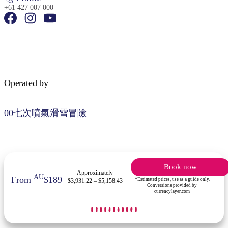
+61 427 007 000
Operated by
00七次噴氣滑雪冒險
Book now
Approximately
AU
From
$189
*Estimated prices, use as a guide only.
$3,931.22 – $5,158.43
Conversions provided by
currencylayer.com