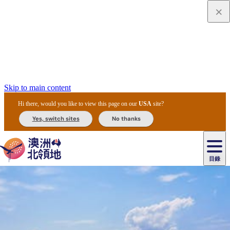
Skip to main content
Hi there, would you like to view this page on our
USA
site?
Yes, switch sites
No thanks
目錄
原
住
民
租
卡
文
愛
美
車
卡
李
自
達
化
麗
食
導
節
和
杜
戶
治
然
瓦
卡
爾
體
住
斯
攻
覽
主
慶
交
國
外
菲
和
塔
魯
茨
文
驗
宿
泉
略
團
烏
與
通
家
和
特
野
卡
歷
尼
卡
奧
魯
活
工
公
探
國
生
國
史
目
特
魯
里
魯
動
具
園
險
家
動
家
與
東
馬
露
米
/
查
公
植
公
文
提
阿
豪