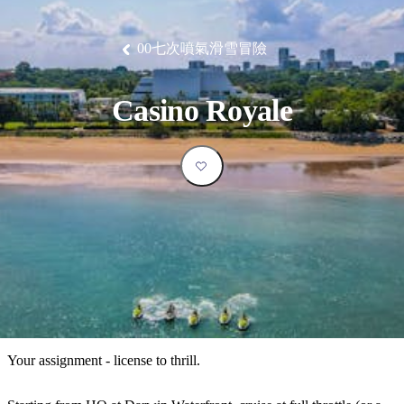
塔
營
魯
錄
魔
/
園
物
園
物
維
納
華
蘭
和
克
鬼
西
群
釣
姆
旅
卡
豪
國
大
麥
島
魚
地
游
溫
華
家
自
理
馬
克
00七次噴氣滑雪冒險
最
體
泉
野
公
駕
必
石
古
唐
池
營
園
遊
保
克
納
受
驗
訪
護
瀑
國
規
區
布
家
歡
景
Casino Royale
公
劃
園
迎
點
和
目
旅
預
的
客
訂
地
類
型
必
玩
實
內
活
用
陸
動
推
資
和
薦
訊
戶
榜
Your assignment - license to thrill.
外
單