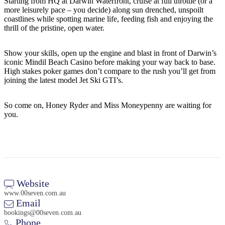
規
規
Starting from HQ at Darwin Waterfront, cruise at full throttle (or a
more leisurely pace – you decide) along sun drenched, unspoilt
劃
劃
coastlines while spotting marine life, feeding fish and enjoying the
按
您
工
thrill of the pristine, open water.
地
的
具
區
旅
Show your skills, open up the engine and blast in front of Darwin’s
探
iconic Mindil Beach Casino before making your way back to base.
行
High stakes poker games don’t compare to the rush you’ll get from
索
joining the latest model Jet Ski GTI’s.
So come on, Honey Ryder and Miss Moneypenny are waiting for
you.
搜
尋:
Website
www.00seven.com.au
Sign
Email
up
bookings@00seven.com.au
Phone