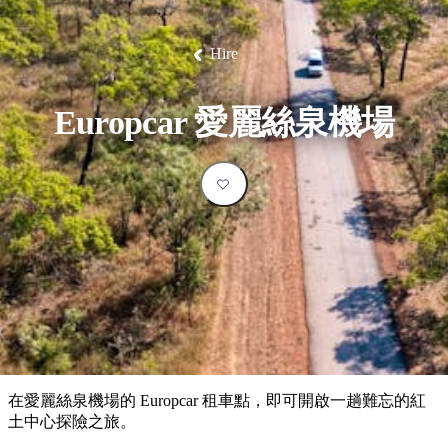
塔
營
魯
錄
魔
/
園
物
園
物
維
納
華
蘭
和
克
鬼
西
群
釣
姆
旅
卡
豪
國
大
麥
島
魚
地
游
溫
華
家
自
理
馬
克
Hire
最
體
泉
野
公
駕
必
石
古
唐
池
營
園
遊
保
克
納
受
驗
訪
護
瀑
國
規
區
布
家
歡
景
Europcar 愛麗絲泉機場
公
劃
園
迎
點
和
目
旅
預
的
客
訂
地
類
型
必
玩
實
內
活
用
陸
動
推
資
和
薦
訊
戶
榜
在愛麗絲泉機場的 Europcar 租車點，即可開啟一趟難忘的紅
外
單
土中心探險之旅。