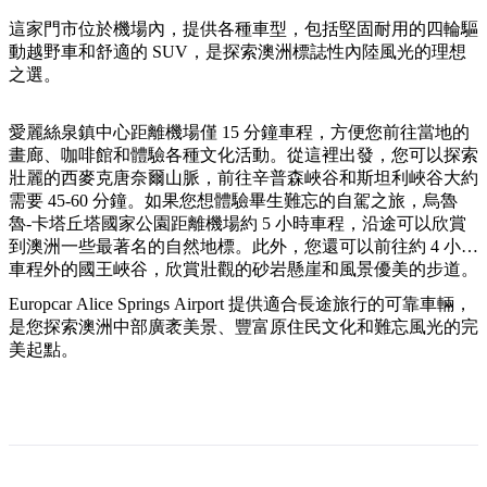
規
規
劃
劃
這家門市位於機場內，提供各種車型，包括堅固耐用的四輪驅
按
動越野車和舒適的 SUV，是探索澳洲標誌性內陸風光的理想
您
工
地
之選。
的
具
區
旅
探
愛麗絲泉鎮中心距離機場僅 15 分鐘車程，方便您前往當地的
行
畫廊、咖啡館和體驗各種文化活動。從這裡出發，您可以探索
索
壯麗的西麥克唐奈爾山脈，前往辛普森峽谷和斯坦利峽谷大約
需要 45-60 分鐘。如果您想體驗畢生難忘的自駕之旅，烏魯
魯-卡塔丘塔國家公園距離機場約 5 小時車程，沿途可以欣賞
到澳洲一些最著名的自然地標。此外，您還可以前往約 4 小時
車程外的國王峽谷，欣賞壯觀的砂岩懸崖和風景優美的步道。
搜
Europcar Alice Springs Airport 提供適合長途旅行的可靠車輛，
是您探索澳洲中部廣袤美景、豐富原住民文化和難忘風光的完
尋:
美起點。
Sign
up