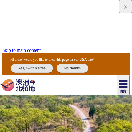
Skip to main content
Hi there, would you like to view this page on our
USA
site?
Yes, switch sites
No thanks
目錄
原
住
民
租
卡
文
愛
美
車
卡
李
自
達
化
麗
食
導
節
和
杜
戶
治
然
瓦
卡
爾
體
住
斯
攻
覽
主
慶
交
國
外
菲
和
塔
魯
茨
文
驗
宿
泉
略
團
烏
與
通
家
和
特
野
卡
歷
尼
卡
奧
魯
活
工
公
探
國
生
國
史
目
特
魯
里
魯
動
具
園
險
家
動
家
與
東
馬
露
米
/
查
公
植
公
文
提
阿
豪