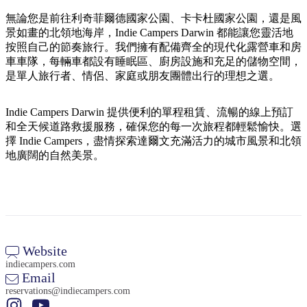
規
規
劃
劃
無論您是前往利奇菲爾德國家公園、卡卡杜國家公園，還是風
按
景如畫的北領地海岸，Indie Campers Darwin 都能讓您靈活地
您
工
地
按照自己的節奏旅行。我們擁有配備齊全的現代化露營車和房
的
具
車車隊，每輛車都設有睡眠區、廚房設施和充足的儲物空間，
區
旅
是單人旅行者、情侶、家庭或朋友團體出行的理想之選。
探
行
索
Indie Campers Darwin 提供便利的單程租賃、流暢的線上預訂
和全天候道路救援服務，確保您的每一次旅程都輕鬆愉快。選
擇 Indie Campers，盡情探索達爾文充滿活力的城市風景和北領
地廣闊的自然美景。
搜
尋:
Website
indiecampers.com
Sign
Email
up
reservations@indiecampers.com