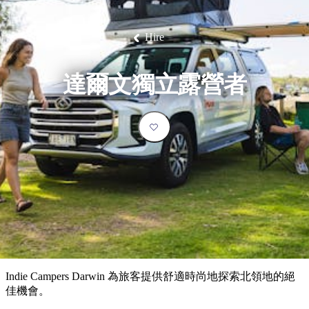
塔
營
魯
錄
魔
/
園
物
園
物
維
納
華
蘭
和
克
鬼
西
群
釣
姆
旅
卡
豪
國
大
麥
島
魚
地
游
溫
華
家
自
理
馬
克
Hire
最
體
泉
野
公
駕
必
石
古
唐
池
營
園
遊
保
克
納
受
驗
訪
護
瀑
國
規
區
布
家
歡
景
達爾文獨立露營者
公
劃
園
迎
點
和
目
旅
預
的
客
訂
地
類
型
必
玩
實
內
活
用
陸
動
推
資
和
薦
訊
戶
榜
Indie Campers Darwin 為旅客提供舒適時尚地探索北領地的絕
外
單
佳機會。