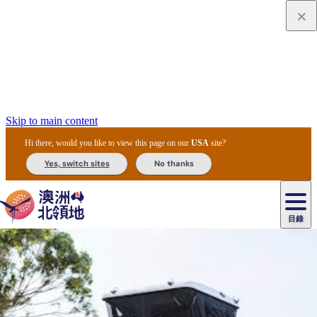
Skip to main content
Hi there, would you like to view this page on our
USA
site?
Yes, switch sites
No thanks
目錄
原
住
民
租
卡
文
愛
美
車
卡
李
自
達
化
麗
食
導
節
和
杜
戶
治
然
瓦
卡
爾
體
住
斯
攻
覽
主
慶
交
國
外
菲
和
塔
魯
茨
文
驗
宿
泉
略
團
烏
與
通
家
和
特
野
卡
歷
尼
卡
奧
魯
活
工
公
探
國
生
國
史
目
特
魯
里
魯
動
具
園
險
家
動
家
與
東
馬
露
米
/
查
公
植
公
文
提
阿
豪