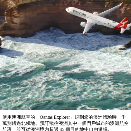
塔
營
魯
錄
魔
/
園
物
園
物
維
納
華
蘭
和
克
鬼
西
群
釣
姆
旅
卡
豪
國
大
麥
島
魚
地
游
溫
華
家
自
理
馬
克
最
體
泉
野
公
駕
必
石
古
唐
池
營
園
遊
保
克
納
澳大利亚航空通票
受
驗
訪
護
瀑
國
規
區
布
家
歡
景
公
劃
園
迎
Qantas Explorer
點
和
目
旅
預
的
客
訂
地
類
型
必
玩
實
內
活
用
陸
動
推
資
和
薦
訊
戶
榜
使用澳洲航空的「Qantas Explorer」規劃您的澳洲體驗時，千
外
單
萬別錯過北領地。預訂飛往澳洲其中一個門戶城市的澳洲航空
航班，並可從澳洲境內超過 45 個目的地中自由選擇。