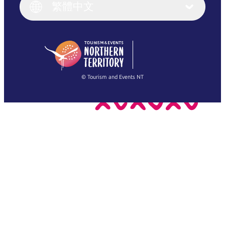
English (UK)
繁體中文
Deutsch
English (US)
日本語
English
简体中文
(Singapore)
繁體中文
Français
© Tourism and Events NT