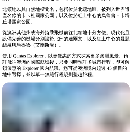
規
規
劃
劃
北領地以其自然地標聞名，包括位於北端地區、被列入世界遺
按
您
工
產名錄的卡卡杜國家公園，以及位於紅土中心的烏魯魯－卡塔
地
丘塔國家公園。
的
具
區
旅
從澳洲其他州或海外搭乘飛機前往北領地十分方便。現代化且
探
行
設備完善的機場分別設於北部的達爾文，以及紅土中心的愛麗
索
絲泉與烏魯魯（艾爾斯岩）。
使用 Qantas Explorer，以更優惠的方式探索更多澳洲風景。預
訂飛往澳洲的國際航班後，只要同時預訂多城市行程，即可解
鎖優惠的 Explorer 國內航班。您可從澳洲境內超過 45 個目的
地中選擇，並以單一無縫行程規劃整趟旅程。
搜
尋:
Sign
up