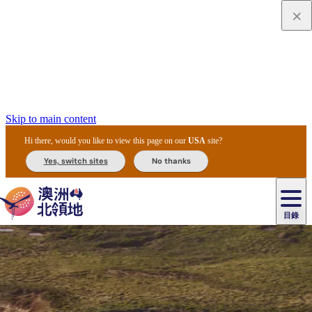
Skip to main content
Hi there, would you like to view this page on our
USA
site?
Yes, switch sites
No thanks
目錄
原
住
民
租
卡
文
愛
美
車
卡
李
自
達
化
麗
食
導
節
和
杜
戶
治
然
瓦
卡
爾
體
住
斯
攻
覽
主
慶
交
國
外
菲
和
塔
魯
茨
文
驗
宿
泉
略
團
烏
與
通
家
和
特
野
卡
歷
尼
卡
奧
魯
活
工
公
探
國
生
國
史
目
特
魯
里
魯
動
具
園
險
家
動
家
與
東
馬
露
米
/
查
公
植
公
文
提
阿
豪