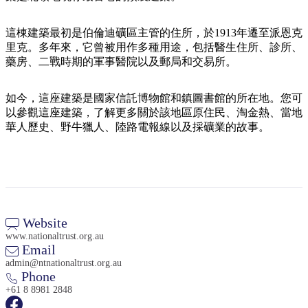
規
規
劃
劃
按
這棟建築最初是伯倫迪礦區主管的住所，於1913年遷至派恩克
您
工
地
里克。多年來，它曾被用作多種用途，包括醫生住所、診所、
的
具
藥房、二戰時期的軍事醫院以及郵局和交易所。
區
旅
探
行
如今，這座建築是國家信託博物館和鎮圖書館的所在地。您可
索
以參觀這座建築，了解更多關於該地區原住民、淘金熱、當地
華人歷史、野牛獵人、陸路電報線以及採礦業的故事。
搜
尋:
Website
www.nationaltrust.org.au
Email
admin@ntnationaltrust.org.au
Sign
Phone
up
+61 8 8981 2848