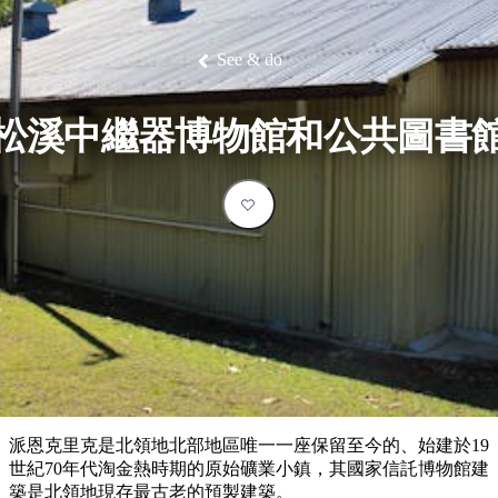
塔
營
魯
錄
魔
/
園
物
園
物
維
納
華
蘭
和
克
鬼
西
群
釣
姆
旅
卡
豪
國
大
麥
島
魚
地
游
溫
華
家
自
理
馬
克
See & do
最
體
泉
野
公
駕
必
石
古
唐
池
營
園
遊
保
克
納
受
驗
訪
護
瀑
國
規
區
布
家
歡
景
松溪中繼器博物館和公共圖書
公
劃
園
迎
點
和
目
旅
預
的
客
訂
地
類
型
必
玩
實
內
活
用
陸
動
推
資
和
薦
訊
戶
榜
派恩克里克是北領地北部地區唯一一座保留至今的、始建於19
外
單
世紀70年代淘金熱時期的原始礦業小鎮，其國家信託博物館建
築是北領地現存最古老的預製建築。