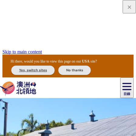
Skip to main content
Hi there, would you like to view this page on our
USA
site?
Yes, switch sites
No thanks
目錄
原
住
民
租
卡
文
愛
美
車
卡
李
自
達
化
麗
食
導
節
和
杜
戶
治
然
瓦
卡
爾
體
住
斯
攻
覽
主
慶
交
國
外
菲
和
塔
魯
茨
文
驗
宿
泉
略
團
烏
與
通
家
和
特
野
卡
歷
尼
卡
奧
魯
活
工
公
探
國
生
國
史
目
特
魯
里
魯
動
具
園
險
家
動
家
與
東
馬
露
米
/
查
公
植
公
文
提
阿
豪