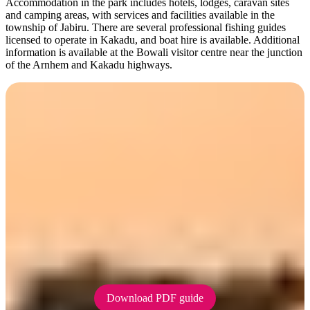
Accommodation in the park includes hotels, lodges, caravan sites
and camping areas, with services and facilities available in the
township of Jabiru. There are several professional fishing guides
licensed to operate in Kakadu, and boat hire is available. Additional
information is available at the Bowali visitor centre near the junction
of the Arnhem and Kakadu highways.
Be Crocwise on the water
To find our how to be Crocwise while fishing and boating,
download our handy PDF guide.
Download PDF guide