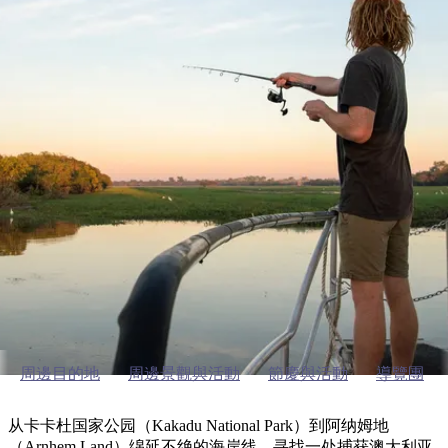
塔
營
魯
錄
魔
/
園
物
園
物
維
納
華
蘭
和
克
鬼
西
群
釣
姆
旅
卡
豪
國
大
麥
島
魚
地
游
溫
華
家
自
理
馬
克
最
體
泉
野
公
駕
必
石
古
唐
池
營
園
遊
保
克
納
卡卡杜的户外活动
受
驗
訪
護
瀑
國
規
區
布
家
歡
景
公
劃
園
迎
在卡卡杜钓鱼
點
和
目
旅
預
的
客
訂
地
類
型
必
玩
實
內
活
用
陸
動
推
資
和
薦
訊
周邊目的地
周邊景觀與活動
節慶與活動
導覽團
戶
榜
外
單
从卡卡杜国家公园（Kakadu National Park）到阿纳姆地
（Arnhem Land）绵延不绝的海岸线，寻找一处捕获澳大利亚