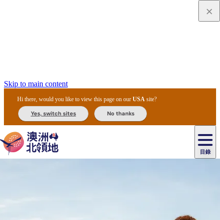
Skip to main content
Hi there, would you like to view this page on our
USA
site?
Yes, switch sites
No thanks
目錄
原
住
民
租
卡
文
愛
美
車
卡
李
自
達
化
麗
食
導
節
和
杜
戶
治
然
瓦
卡
爾
體
住
斯
攻
覽
主
慶
交
國
外
菲
和
塔
魯
茨
文
驗
宿
泉
略
團
烏
與
通
家
和
特
野
卡
歷
尼
卡
奧
魯
活
工
公
探
國
生
國
史
目
特
魯
里
魯
動
具
園
險
家
動
家
與
東
馬
露
米
/
查
公
植
公
文
提
阿
豪