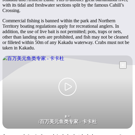
with its tidal and freshwater sections split by the famous Cahill’s
Crossing.
Commercial fishing is banned within the park and Northern
Territory boating regulations apply for recreational anglers. In
addition, the use of live bait is not permitted; pots, traps or nets,
other than landing nets are prohibited, and fish may not be cleaned
or filleted within 50m of any Kakadu waterway. Crabs must not be
taken in Kakadu.
影片
:
百万美元鱼类专家 - 卡卡杜