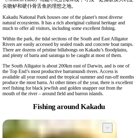
規
規
尖吻鲈和硬仆骨舌鱼的理想之地。
劃
劃
按
您
工
Kakadu National Park houses one of the planet’s most diverse
地
natural ecosystems. It has a rich aboriginal cultural heritage and
的
具
much to offer all visitors, including some excellent fishing.
區
旅
探
Within the park, the tidal sections of the South and East Alligator
行
Rivers are easily accessed by sealed roads and concrete boat ramps.
索
There are dozens of pristine billabongs on Kakadu’s floodplains,
and plenty of barra and saratoga to be caught at most of them.
The South Alligator is about 200km east of Darwin, and is one of
the Top End’s most productive barramundi rivers. Access is
available all year round and the tropical summer and run-off months
produce the most barra. At other times of the year, there is excellent
搜
reef fishing for black jewfish and golden snapper out from the
尋:
mouth of the river – around field and barron islands.
Fishing
around Kakadu
Sign
up