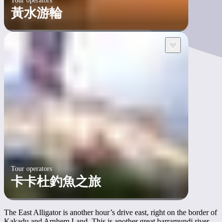
Tour operators
黃水游輪
Tour operators
卡卡杜釣魚之旅
The East Alligator is another hour’s drive east, right on the border of
Kakadu and Arnhem Land. This is another great barramundi river,