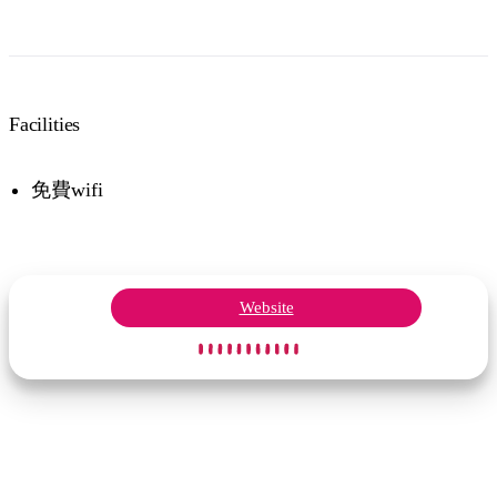
Facilities
免費wifi
Website