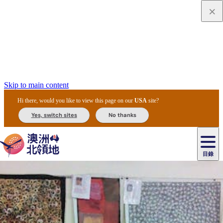
Skip to main content
Hi there, would you like to view this page on our
USA
site?
Yes, switch sites
No thanks
目錄
原
住
民
租
卡
文
愛
美
車
卡
李
自
達
化
麗
食
導
節
和
杜
戶
治
然
瓦
卡
爾
體
住
斯
攻
覽
主
慶
交
國
外
菲
和
塔
魯
茨
文
驗
宿
泉
略
團
烏
與
通
家
和
特
野
卡
歷
尼
卡
奧
魯
活
工
公
探
國
生
國
史
目
特
魯
里
魯
動
具
園
險
家
動
家
與
東
馬
露
米
/
查
公
植
公
文
提
阿
豪