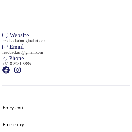
Website
readbackaboriginalart.com
Email
readbackart@gmail.com
Phone
+61 8 8981 8885
Entry cost
Free entry