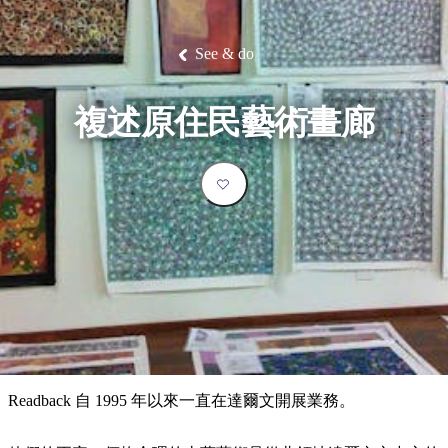
塔
營
魯
錄
魔
/
園
物
園
物
維
納
華
蘭
和
克
鬼
西
群
釣
姆
旅
卡
豪
國
大
麥
島
魚
地
游
溫
華
家
自
理
馬
克
See & do
最
體
泉
野
公
駕
必
石
古
唐
池
營
園
遊
保
克
納
受
驗
訪
護
瀑
國
規
區
布
家
歡
景
複述原住民藝術畫廊
公
劃
園
迎
點
和
目
旅
預
的
客
訂
地
類
型
必
玩
實
內
活
用
陸
動
推
資
和
薦
訊
戶
榜
Readback 自 1995 年以來一直在達爾文開展業務。
外
單