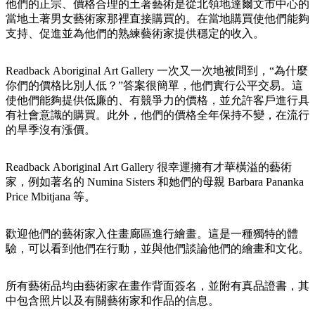
規
規
他們的正宗、價格合理的土著藝術是從北領地達爾文市中心的
劃
劃
當地土著男女藝術家那裡直接購買的。在當地購買使他們能夠
按
支持、促進並為他們的熟練藝術家提供穩定的收入。
您
工
地
的
具
區
Readback Aboriginal Art Gallery 一次又一次地被問到，“為什麼
旅
探
你們的價格比別人低？”答案很簡單，他們實行公平交易。這
行
使他們能夠提供低廉的、有競爭力的價格，並允許客戶進行具
索
有社會意識的購買。此外，他們的價格全年保持不變，在流行
的旱季沒有漲價。
Readback Aboriginal Art Gallery 很幸運擁有才華橫溢的藝術
家，例如著名的 Numina Sisters 和她們的母親 Barbara Pananka
搜
Price Mbitjana 等。
尋:
歡迎他們的藝術家入住畫廊區進行繪畫。這是一種獨特的體
驗，可以看到他們在行動，並與他們談論他們的繪畫和文化。
Sign
所有藝術品均由藝術家在畫作背面簽名，並附有真品證書，其
up
中包含照片以及有關藝術家和作品的信息。