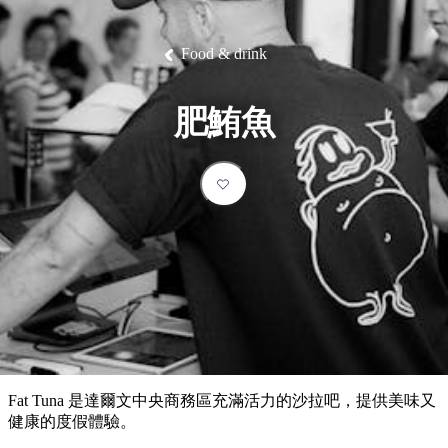
塔
營
魯
錄
魔
/
園
物
園
物
維
納
華
蘭
和
克
鬼
西
群
釣
姆
旅
卡
豪
國
大
麥
島
魚
地
游
溫
華
家
自
理
馬
克
Food & drink
最
體
泉
野
公
駕
必
石
古
唐
池
營
園
遊
保
克
納
受
驗
訪
護
瀑
國
規
區
布
家
歡
景
肥鮪魚
公
劃
園
迎
點
和
目
旅
預
的
客
訂
地
類
型
必
玩
實
內
活
用
陸
動
推
資
和
薦
訊
戶
榜
Fat Tuna 是達爾文中央商務區充滿活力的沙拉吧，提供美味又
外
單
健康的度假體驗。