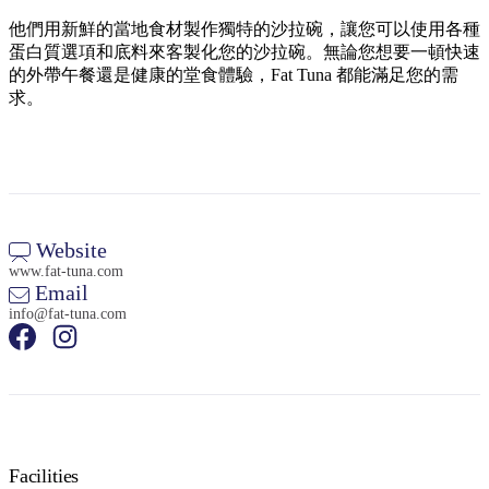
規
規
劃
劃
他們用新鮮的當地食材製作獨特的沙拉碗，讓您可以使用各種
按
蛋白質選項和底料來客製化您的沙拉碗。無論您想要一頓快速
您
工
地
的外帶午餐還是健康的堂食體驗，Fat Tuna 都能滿足您的需
的
具
求。
區
旅
探
行
索
Website
www.fat-tuna.com
Email
搜
info@fat-tuna.com
尋:
Sign
up
Facilities