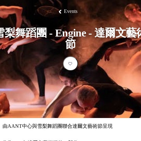
塔
營
魯
錄
魔
/
園
物
園
物
維
納
華
蘭
和
克
鬼
西
群
釣
姆
旅
卡
豪
國
大
麥
Events
島
魚
地
游
溫
華
家
自
理
馬
克
最
體
泉
野
公
駕
必
石
古
唐
池
營
園
遊
保
克
納
受
驗
訪
護
瀑
國
雪梨舞蹈團 - Engine - 達爾文藝
規
區
布
家
歡
景
公
劃
節
園
迎
點
和
目
旅
預
的
客
訂
地
類
型
必
玩
實
內
活
用
陸
動
推
資
和
薦
訊
戶
榜
由AANT中心與雪梨舞蹈團聯合達爾文藝術節呈現
外
單