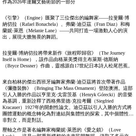
規
規
作為2026年達爾文藝術節的一部分
劃
劃
按
您
工
《引擎》（Engine）匯聚了三位傑出的編舞家——拉斐爾·博
地
的
具
納切拉（Rafael Bonachela）、弗蘭·迪亞茲（Fran Diaz）和梅
區
蘭妮·萊恩（Melanie Lane）——共同打造一場激動人心的演
旅
探
出，展現大膽無畏的舞蹈。
行
索
拉斐爾·博納切拉將帶來新作《旅程即歸宿》（The Journey
Itself is Home），該作品由格萊美獎得主布萊斯·德斯納
（Bryce Dessner）作曲，靈感源自17世紀日本詩人松尾芭蕉。
來自柏林的傑出西班牙編舞家弗蘭·迪亞茲將首次帶著作品
搜
《彌撒裝飾》（Bringing The Mass Ornament）登陸澳洲。這部
尋:
引人入勝的作品以亨里克·戈雷茨基（Henryk Górecki）的音樂
為基調，重新詮釋了西格弗里德·克拉考爾（Siegfried
Kracauer）1927年的開創性論文。迪亞茲以引人入勝的方式將
團體運動的概念轉化為對連結與集體性的探索，其中個體性並
Sign
非對立，而是對話。
up
壓軸之作是著名編舞家梅蘭妮·萊恩的《愛之鎖》（Love