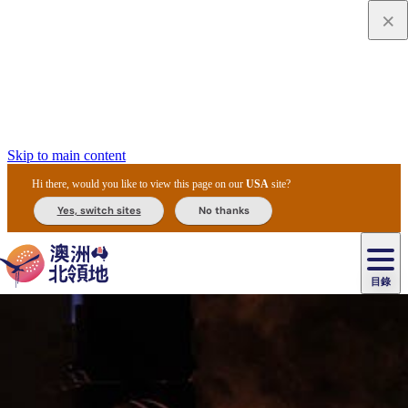
Skip to main content
Hi there, would you like to view this page on our
USA
site?
Yes, switch sites
No thanks
目錄
原
住
民
租
卡
文
愛
美
車
卡
李
自
達
化
麗
食
導
節
和
杜
戶
治
然
瓦
卡
爾
體
住
斯
攻
覽
主
慶
交
國
外
菲
和
塔
魯
茨
文
驗
宿
泉
略
團
烏
與
通
家
和
特
野
卡
歷
尼
卡
奧
魯
活
工
公
探
國
生
國
史
目
特
魯
里
魯
動
具
園
險
家
動
家
與
東
馬
露
米
/
查
公
植
公
文
提
阿
豪