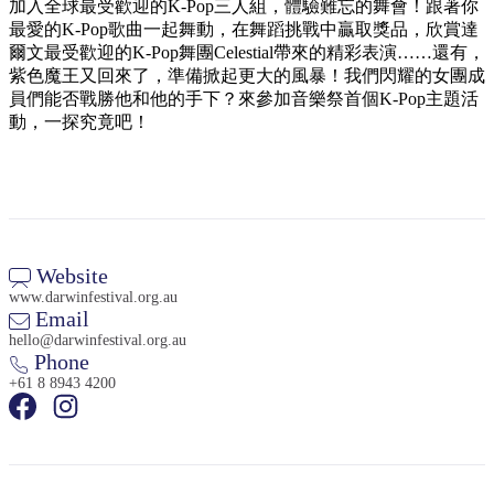
規
規
加入全球最受歡迎的K-Pop三人組，體驗難忘的舞會！跟著你
劃
劃
最愛的K-Pop歌曲一起舞動，在舞蹈挑戰中贏取獎品，欣賞達
按
爾文最受歡迎的K-Pop舞團Celestial帶來的精彩表演……還有，
您
工
地
紫色魔王又回來了，準備掀起更大的風暴！我們閃耀的女團成
的
具
員們能否戰勝他和他的手下？來參加音樂祭首個K-Pop主題活
區
旅
動，一探究竟吧！
探
行
索
Website
www.darwinfestival.org.au
搜
Email
尋:
hello@darwinfestival.org.au
Phone
+61 8 8943 4200
Sign
up