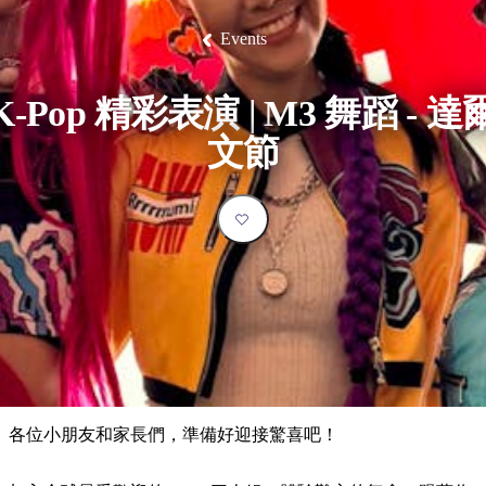
塔
營
魯
錄
魔
/
園
物
園
物
維
納
華
蘭
和
克
鬼
西
群
釣
姆
旅
卡
豪
國
大
麥
Events
島
魚
地
游
溫
華
家
自
理
馬
克
最
體
泉
野
公
駕
必
石
古
唐
池
營
園
遊
保
克
納
受
驗
訪
護
瀑
國
K-Pop 精彩表演 | M3 舞蹈 - 達
規
區
布
家
歡
景
公
劃
文節
園
迎
點
和
目
旅
預
的
客
訂
地
類
型
必
玩
實
內
活
用
陸
動
推
資
和
薦
訊
戶
榜
各位小朋友和家長們，準備好迎接驚喜吧！
外
單