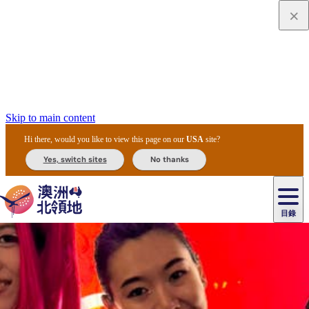
Skip to main content
Hi there, would you like to view this page on our
USA
site?
Yes, switch sites
No thanks
目錄
原
住
民
租
卡
文
愛
美
車
卡
李
自
達
化
麗
食
導
節
和
杜
戶
治
然
瓦
卡
爾
體
住
斯
攻
覽
主
慶
交
國
外
菲
和
塔
魯
茨
文
驗
宿
泉
略
團
烏
與
通
家
和
特
野
卡
歷
尼
卡
奧
魯
活
工
公
探
國
生
國
史
目
特
魯
里
魯
動
具
園
險
家
動
家
與
東
馬
露
米
/
查
公
植
公
文
提
阿
豪