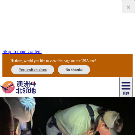
Skip to main content
Hi there, would you like to view this page on our
USA
site?
Yes, switch sites
No thanks
目錄
原
住
民
租
卡
文
愛
美
車
卡
李
自
達
化
麗
食
導
節
和
杜
戶
治
然
瓦
卡
爾
體
住
斯
攻
覽
主
慶
交
國
外
菲
和
塔
魯
茨
文
驗
宿
泉
略
團
烏
與
通
家
和
特
野
卡
歷
尼
卡
奧
魯
活
工
公
探
國
生
國
史
目
特
魯
里
魯
動
具
園
險
家
動
家
與
東
馬
露
米
/
查
公
植
公
文
提
阿
豪