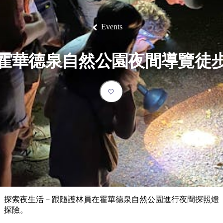
塔
營
魯
錄
魔
/
園
物
園
物
維
納
華
蘭
和
克
鬼
西
群
釣
姆
旅
卡
豪
國
大
麥
島
魚
地
游
溫
華
家
自
理
馬
克
Events
最
體
泉
野
公
駕
必
石
古
唐
池
營
園
遊
保
克
納
受
驗
訪
護
瀑
國
規
區
布
家
歡
景
霍華德泉自然公園夜間導覽徒
公
劃
園
迎
點
和
目
旅
預
的
客
訂
地
類
型
必
玩
實
內
活
用
陸
動
推
資
和
薦
訊
戶
榜
探索夜生活－跟隨護林員在霍華德泉自然公園進行夜間探照燈
外
單
探險。