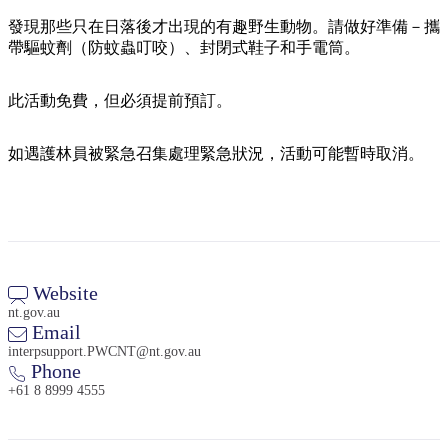
規
規
劃
劃
發現那些只在日落後才出現的有趣野生動物。請做好準備－攜
按
帶驅蚊劑（防蚊蟲叮咬）、封閉式鞋子和手電筒。
您
工
地
的
具
區
此活動免費，但必須提前預訂。
旅
探
行
索
如遇護林員被緊急召集處理緊急狀況，活動可能暫時取消。
搜
Website
尋:
nt.gov.au
Email
interpsupport.PWCNT@nt.gov.au
Phone
+61 8 8999 4555
Sign
up