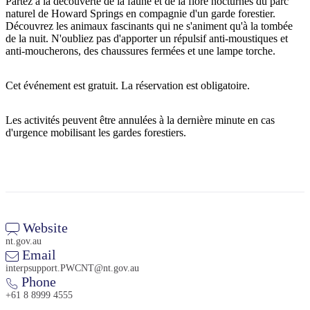
Partez à la découverte de la faune et de la flore nocturnes du parc
naturel de Howard Springs en compagnie d'un garde forestier.
Découvrez les animaux fascinants qui ne s'animent qu'à la tombée
de la nuit. N'oubliez pas d'apporter un répulsif anti-moustiques et
anti-moucherons, des chaussures fermées et une lampe torche.
Rechercher:
Cet événement est gratuit. La réservation est obligatoire.
Sign
Les activités peuvent être annulées à la dernière minute en cas
d'urgence mobilisant les gardes forestiers.
up
Website
nt.gov.au
Email
interpsupport.PWCNT@nt.gov.au
Phone
+61 8 8999 4555