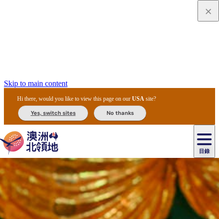
Skip to main content
Hi there, would you like to view this page on our
USA
site?
Yes, switch sites
No thanks
目錄
原
住
民
租
卡
文
愛
美
車
卡
李
自
達
化
麗
食
導
節
和
杜
戶
治
然
瓦
卡
爾
體
住
斯
攻
覽
主
慶
交
國
外
菲
和
塔
魯
茨
文
驗
宿
泉
略
團
烏
與
通
家
和
特
野
卡
歷
尼
卡
奧
魯
活
工
公
探
國
生
國
史
目
特
魯
里
魯
動
具
園
險
家
動
家
與
東
馬
露
米
/
查
公
植
公
文
提
阿
豪