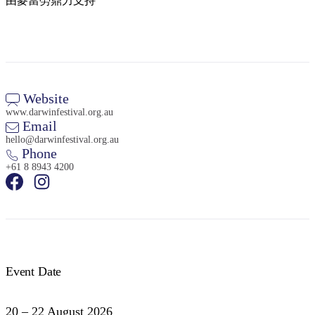
由麥當勞鼎力支持
Website
www.darwinfestival.org.au
Email
hello@darwinfestival.org.au
Phone
+61 8 8943 4200
Event Date
20 – 22 August 2026