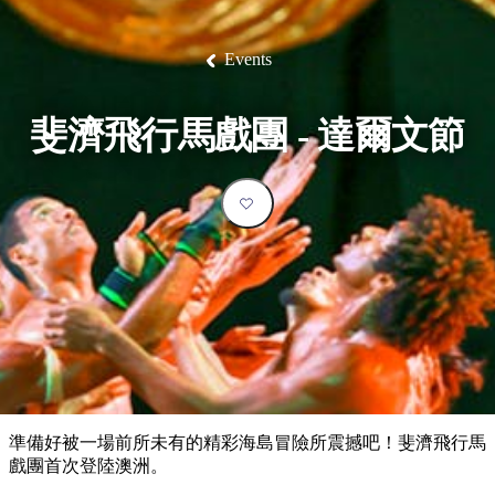
塔
營
魯
錄
魔
/
園
物
園
物
維
納
華
蘭
和
克
鬼
西
群
釣
姆
旅
卡
豪
國
大
麥
島
魚
地
游
溫
華
家
自
理
馬
克
Events
最
體
泉
野
公
駕
必
石
古
唐
池
營
園
遊
保
克
納
受
驗
訪
護
瀑
國
規
區
布
家
歡
景
斐濟飛行馬戲團 - 達爾文節
公
劃
園
迎
點
和
目
旅
預
的
客
訂
地
類
型
必
玩
實
內
活
用
陸
動
推
資
和
薦
訊
戶
榜
準備好被一場前所未有的精彩海島冒險所震撼吧！斐濟飛行馬
外
單
戲團首次登陸澳洲。