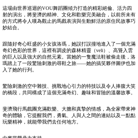
規
規
劃
劃
這場由世界巡迴的VOU舞蹈團傾力打造的精彩絕倫、活力四
按
射的演出，將斐濟的精神、文化和歡樂完美融合，以前所未有
您
工
地
的方式將令人嘆為觀止的馬戲表演與生動鮮活的原住民故事巧
的
具
妙結合。
區
旅
探
行
跟隨好奇心旺盛的小女孩洛瑪，她誤打誤撞地進入了一個充滿
索
奇幻色彩的世界，這裡有調皮的森林精靈（veli）、高聳入雲
的巨人以及強大的自然元素。當她的一隻魔法鞋被偷走後，洛
瑪踏上了一段驚險刺激的尋鞋之旅——她的搞笑夥伴圖伊也加
入了她的行列。
搜
驚險刺激的空中雜技、挑戰地心引力的特技以及令人捧腹大笑
的橋段，共同構成了這個充滿奇幻、趣味和冒險的溫馨故事。
尋:
斐濟飛行馬戲團充滿歡樂、大膽和真摯的情感，為全家帶來神
奇的體驗，它提醒我們，勇氣、人與人之間的連結以及一點點
Sign
玩樂精神，就能帶我們去任何地方。
up