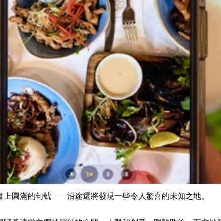
畫上圓滿的句號——沿途還將發現一些令人驚喜的未知之地。