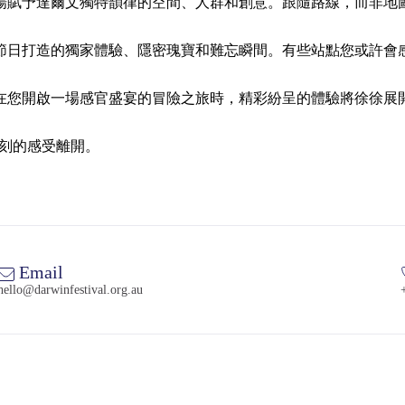
揚賦予達爾文獨特韻律的空間、人群和創意。跟隨路線，而非地
節日打造的獨家體驗、隱密瑰寶和難忘瞬間。有些站點您或許會
在您開啟一場感官盛宴的冒險之旅時，精彩紛呈的體驗將徐徐展
刻的感受離開。
Email
hello@darwinfestival.org.au