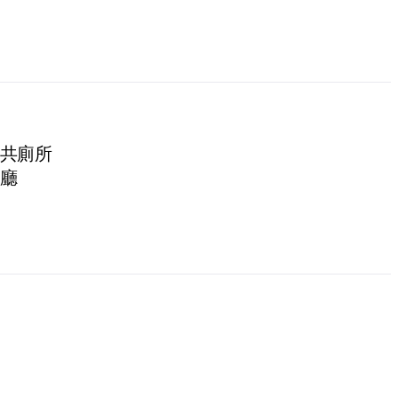
共廁所
廳