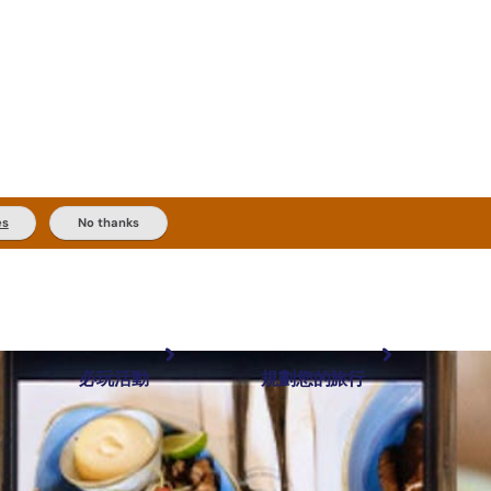
es
No thanks
必玩活動
規劃您的旅行
最受歡迎目的地
規劃和預訂
體驗
旅客類型
內陸和戶外
實用資訊
推薦榜單
規劃工具
按地區探索
搜尋: