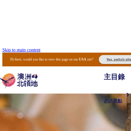
Skip to main content
Yes, switch sit
Hi there, would you like to view this page on our
USA
site?
主目錄
必訪景點