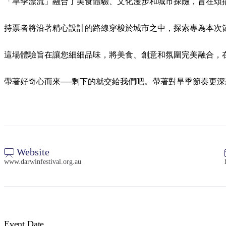
「旱季漂流」融合了美食體驗、文化漫步和城市探險，旨在頌
持票者將沿著精心設計的路線穿梭於城市之中，探索專為本次
這場體驗旨在讓您細細品味，將美食、創意和氛圍完美融合，
帶著好奇心而來──剩下的就交給我們吧。帶著對旱季節奏更深
Website
www.darwinfestival.org.au
Event Date