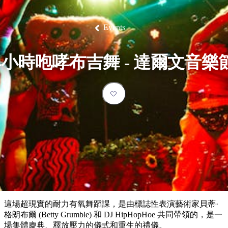
塔
營
魯
錄
魔
/
園
物
園
物
維
納
華
蘭
和
克
鬼
西
群
釣
姆
旅
卡
豪
國
大
麥
島
魚
地
游
溫
華
家
自
理
馬
克
Events
最
體
泉
野
公
駕
必
石
古
唐
池
營
園
遊
保
克
納
受
驗
訪
護
瀑
國
規
區
布
家
歡
景
4小時咆哮布吉舞 - 達爾文音樂
公
劃
園
迎
點
和
目
旅
預
的
客
訂
地
類
型
必
玩
實
內
活
用
陸
動
推
資
和
薦
訊
戶
榜
這場超現實的耐力有氧舞蹈課，是由標誌性表演藝術家貝蒂·
外
單
格朗布爾 (Betty Grumble) 和 DJ HipHopHoe 共同帶領的，是一
場集體慶典、釋放壓力的儀式和重生的禮儀。