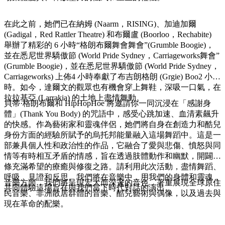
規
規
劃
劃
按
在此之前，她們已在納姆 (Naarm，RISING)、加迪加爾
您
工
地
(Gadigal，Red Rattler Theatre) 和布爾盧 (Boorloo，Rechabite)
的
具
舉辦了精彩的 6 小時“格朗布爾舞會舞會”(Grumble Boogie)，
區
旅
並在悉尼世界驕傲節 (World Pride Sydney，Carriageworks舞會”
探
行
(Grumble Boogie)，並在悉尼世界驕傲節 (World Pride Sydney，
索
Carriageworks) 上佈4 小時奉獻了布吉朗格朗 (Grgie) Boo2 小
時。如今，達爾文的觀眾也有機會穿上舞鞋，深吸一口氣，在
拉拉基亞 (Larrakia) 的土地上盡情舞動。
貝蒂·格朗布爾和 HipHopHoe 將邀請你一同沉浸在「感謝身
體」(Thank You Body) 的咒語中，感受心跳加速、血清素飆升
的快感。作為藝術家和靈魂伴侶，她們將自身在創造力和酷兒
身份方面的經驗所賦予的烏托邦能量融入這場舞蹈中。這是一
搜
部兼具個人性和政治性的作品，它融合了愛與悲傷、憤怒與同
尋:
情等有時相互矛盾的情感，旨在透過肢體動作和幽默，開闢一
條充滿希望的療癒與修復之路。請利用此次活動，盡情舞蹈、
呼吸、見證和反思。我們將在音樂中，用我們的身體和靈魂，
音樂方面，我們將呈現宏大而深邃的音色，著重展現全球原住
共同體驗這場旨在與我們當下時代對話的演出。
民音樂、非洲散居群體的音樂、酷兒藝術與偶像，以及過去與
Sign
現在革命的配樂。
up