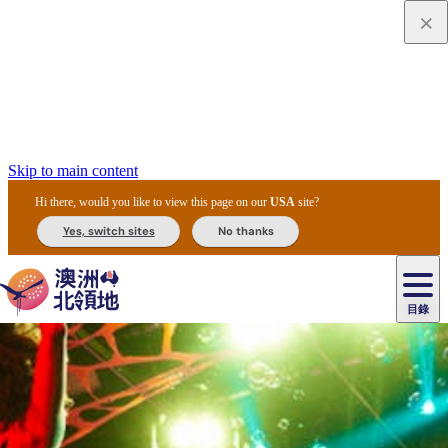
Skip to main content
Hi there, would you like to view this page on our
USA
site?
Yes, switch sites
No thanks
目錄
原
住
民
租
卡
文
愛
美
車
卡
李
自
達
化
麗
食
導
節
和
杜
戶
治
然
瓦
卡
爾
體
住
斯
攻
覽
主
慶
交
國
外
菲
和
塔
魯
茨
文
驗
宿
泉
略
團
烏
與
通
家
和
特
野
卡
歷
尼
卡
奧
魯
活
工
公
探
國
生
國
史
目
特
魯
里
魯
動
具
園
險
家
動
家
與
東
馬
露
米
/
查
公
植
公
文
提
阿
豪