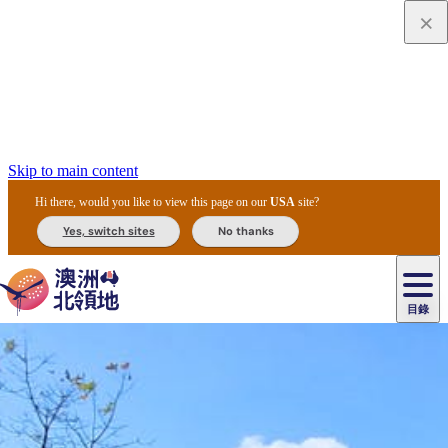
Skip to main content
Hi there, would you like to view this page on our
USA
site?
Yes, switch sites
No thanks
目錄
原
住
民
租
卡
文
愛
美
車
卡
李
自
達
化
麗
食
導
節
和
杜
戶
治
然
瓦
卡
爾
體
住
斯
攻
覽
主
慶
交
國
外
菲
和
塔
魯
茨
文
驗
宿
泉
略
團
烏
與
通
家
和
特
野
卡
歷
尼
卡
奧
魯
活
工
公
探
國
生
國
史
目
特
魯
里
魯
動
具
園
險
家
動
家
與
東
馬
露
米
/
查
公
植
公
文
提
阿
豪