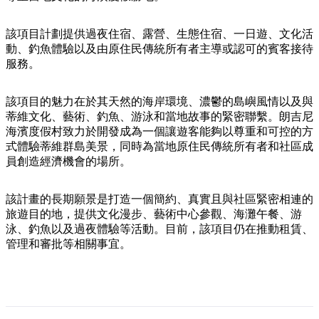
規
規
劃
劃
按
該項目計劃提供過夜住宿、露營、生態住宿、一日遊、文化活
您
工
地
動、釣魚體驗以及由原住民傳統所有者主導或認可的賓客接待
的
具
服務。
區
旅
探
行
該項目的魅力在於其天然的海岸環境、濃鬱的島嶼風情以及與
索
蒂維文化、藝術、釣魚、游泳和當地故事的緊密聯繫。朗吉尼
海濱度假村致力於開發成為一個讓遊客能夠以尊重和可控的方
式體驗蒂維群島美景，同時為當地原住民傳統所有者和社區成
員創造經濟機會的場所。
搜
該計畫的長期願景是打造一個簡約、真實且與社區緊密相連的
旅遊目的地，提供文化漫步、藝術中心參觀、海灘午餐、游
尋:
泳、釣魚以及過夜體驗等活動。目前，該項目仍在推動租賃、
管理和審批等相關事宜。
Sign
up