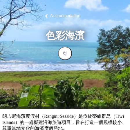
塔
營
魯
錄
魔
/
園
物
園
物
維
納
華
蘭
和
克
鬼
西
群
釣
姆
旅
卡
豪
國
大
麥
島
魚
地
游
溫
華
家
自
理
馬
克
Accommodation
最
體
泉
野
公
駕
必
石
古
唐
池
營
園
遊
保
克
納
受
驗
訪
護
瀑
國
規
區
布
家
歡
景
色彩海濱
公
劃
園
迎
點
和
目
旅
預
的
客
訂
地
類
型
必
玩
實
內
活
用
陸
動
推
資
和
薦
訊
戶
榜
朗吉尼海濱度假村（Rangini Seaside）是位於蒂維群島（Tiwi
外
單
Islands）的一處擬建沿海旅遊項目，旨在打造一個規模較小、
尊重當地文化的海濱度假勝地。