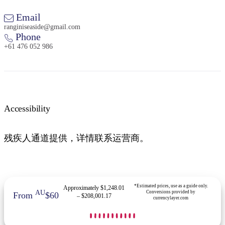
Email
ranginiseaside@gmail.com
Phone
+61 476 052 986
Accessibility
残疾人通道提供，详情联系运营商。
*Estimated prices, use as a guide only.
Approximately $1,248.01
AU
Conversions provided by
From
$60
– $208,001.17
currencylayer.com