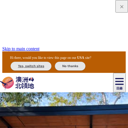
Skip to main content
Hi there, would you like to view this page on our
USA
site?
Yes, switch sites
No thanks
目錄
原
住
民
租
卡
文
愛
美
車
卡
李
自
達
化
麗
食
導
節
和
杜
戶
治
然
瓦
卡
爾
體
住
斯
攻
覽
主
慶
交
國
外
菲
和
塔
魯
茨
文
驗
宿
泉
略
團
烏
與
通
家
和
特
野
卡
歷
尼
卡
奧
魯
活
工
公
探
國
生
國
史
目
特
魯
里
魯
動
具
園
險
家
動
家
與
東
馬
露
米
/
查
公
植
公
文
提
阿
豪