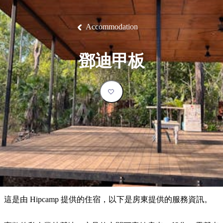
塔
營
魯
錄
魔
/
園
物
園
物
維
納
華
蘭
和
克
鬼
西
群
釣
姆
旅
卡
豪
國
大
麥
島
魚
地
游
溫
華
家
自
理
馬
克
Accommodation
最
體
泉
野
公
駕
必
石
古
唐
池
營
園
遊
保
克
納
受
驗
訪
護
瀑
國
規
區
布
家
歡
景
鄧迪甲板
公
劃
園
迎
點
和
目
旅
預
的
客
訂
地
類
型
必
玩
實
內
活
用
陸
動
推
資
和
薦
訊
戶
榜
這是由 Hipcamp 提供的住宿，以下是房東提供的服務資訊。
外
單