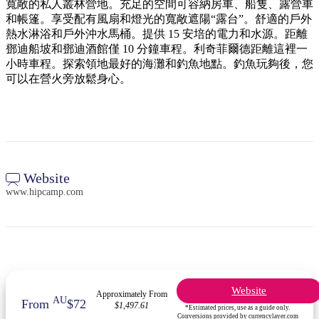
規
規
寬敞的私人叢林營地。充足的空間可容納房車、船隻、露營車
劃
劃
和帳篷。享受配有風扇和燈光的寬敞遮陽“露台”。舒適的戶外
按
熱水淋浴和戶外沖水馬桶。提供 15 安培的電力和水源。距離
您
工
地
鄧迪船坡和鄧迪酒館僅 10 分鐘車程。利奇菲爾德距離這裡一
的
具
小時車程。探索領地最好的海灘和釣魚地點。釣魚玩夠後，您
區
旅
可以在營火旁放鬆身心。
探
行
索
Website
www.hipcamp.com
搜
尋:
Sign
Website
Approximately From
up
AU
From
$72
$1,497.61
*Estimated prices, use as a guide only.
Conversions provided by currencylayer.com