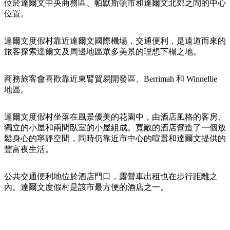
規
規
位於達爾文中央商務區、帕默斯頓市和達爾文北郊之間的中心
劃
劃
位置。
按
您
工
地
的
具
達爾文度假村靠近達爾文國際機場，交通便利，是遠道而來的
區
旅客探索達爾文及周邊地區眾多美景的理想下榻之地。
旅
探
行
索
商務旅客會喜歡靠近東臂貿易開發區、Berrimah 和 Winnellie
地區。
達爾文度假村坐落在風景優美的花園中，由酒店風格的客房、
獨立的小屋和兩間臥室的小屋組成。寬敞的酒店營造了一個放
鬆身心的寧靜空間，同時仍靠近市中心的喧囂和達爾文提供的
搜
豐富夜生活。
尋:
公共交通便利地位於酒店門口，露營車出租也在步行距離之
內。達爾文度假村是該市最方便的酒店之一。
Sign
up