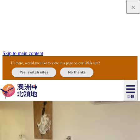
Skip to main content
Hi there, would you like to view this page on our
USA
site?
Yes, switch sites
No thanks
目錄
原
住
民
租
卡
文
愛
美
車
卡
李
自
達
化
麗
食
導
節
和
杜
戶
治
然
瓦
卡
爾
體
住
斯
攻
覽
主
慶
交
國
外
菲
和
塔
魯
茨
文
驗
宿
泉
略
團
烏
與
通
家
和
特
野
卡
歷
尼
卡
奧
魯
活
工
公
探
國
生
國
史
目
特
魯
里
魯
動
具
園
險
家
動
家
與
東
馬
露
米
/
查
公
植
公
文
提
阿
豪