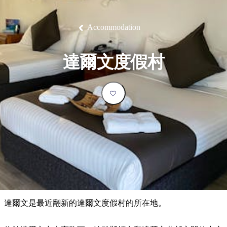
塔
營
魯
錄
魔
/
園
物
園
物
維
納
華
蘭
和
克
鬼
西
群
釣
姆
旅
卡
豪
國
大
麥
島
魚
地
游
溫
華
家
自
理
馬
克
Accommodation
最
體
泉
野
公
駕
必
石
古
唐
池
營
園
遊
保
克
納
受
驗
訪
護
瀑
國
規
區
布
家
歡
景
達爾文度假村
公
劃
園
迎
點
和
目
旅
預
的
客
訂
地
類
型
必
玩
實
內
活
用
陸
動
推
資
和
薦
訊
戶
榜
達爾文是最近翻新的達爾文度假村的所在地。
外
單