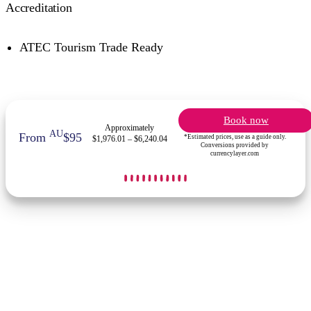
Accreditation
ATEC Tourism Trade Ready
Book now
Approximately
AU
From
$95
*Estimated prices, use as a guide only.
$1,976.01 – $6,240.04
Conversions provided by
currencylayer.com