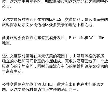
旅
规
按
位于达尔文中央商务区、帕默斯顿市和达尔文北郊之间的中心
行
划
位置。
地
工
区
具
达尔文度假村靠近达尔文国际机场，交通便利，是远道而来的
探
旅客探索达尔文及周边地区众多美景的理想下榻之地。
索
商务旅客会喜欢靠近东臂贸易开发区、Berrimah 和 Winnellie
地区。
搜
索:
达尔文度假村坐落在风景优美的花园中，由酒店风格的客房、
独立的小屋和两间卧室的小屋组成。宽敞的酒店营造了一个放
松身心的宁静空间，同时仍靠近市中心的喧嚣和达尔文提供的
Sign
丰富夜生活。
up
公共交通便利地位于酒店门口，露营车出租也在步行距离之
内。达尔文度假村是该市最方便的酒店之一。