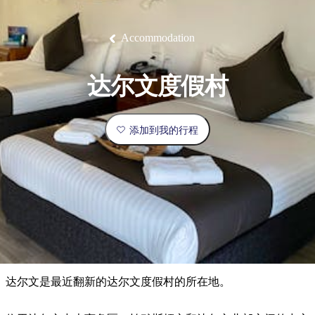
塔
营
鲁
航
魔
/
园
物
园
产
维
纳
端
兰
和
克
鬼
最
体
西
群
钓
姆
旅
卡
豪
国
旅
大
麦
岛
鱼
地
游
温
华
家
行
受
验
理
马
克
Accommodation
泉
野
公
灵
景
石
古
唐
欢
池
营
园
感
保
克
纳
点
护
瀑
国
规
迎
区
布
家
达尔文度假村
公
划
目
旅
园
和
的
行
预
地
者
添加到我的行程
订
活
类
动
型
内
实
陆
用
和
精
信
户
规
选
息
外
划
榜
您
单
达尔文是最近翻新的达尔文度假村的所在地。
的