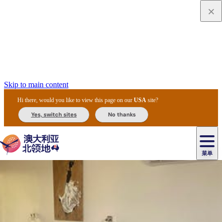
Skip to main content
Hi there, would you like to view this page on our
USA
site?
Yes, switch sites
No thanks
菜单
原
住
导
民
游
卡
文
爱
美
陪
卡
李
自
达
化
丽
食
同
节
租
杜
户
治
然
瓦
卡
尔
体
住
斯
攻
旅
主
庆
车
国
外
菲
和
塔
鲁
茨
文
验
宿
泉
略
程
乌
与
和
家
和
特
野
卡
历
尼
卡
奥
鲁
活
交
公
探
国
生
国
史
导
特
鲁
里
鲁
动
通
园
险
家
动
家
和
东
马
露
米
/
查
公
植
公
遗
提
阿
高