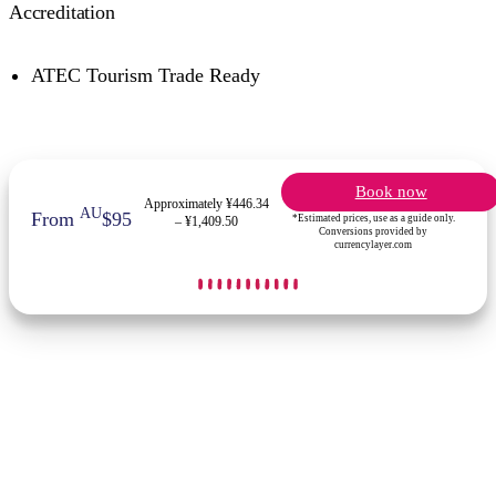
Accreditation
ATEC Tourism Trade Ready
Book now
Approximately ¥446.34
AU
From
$95
*Estimated prices, use as a guide only.
– ¥1,409.50
Conversions provided by
currencylayer.com