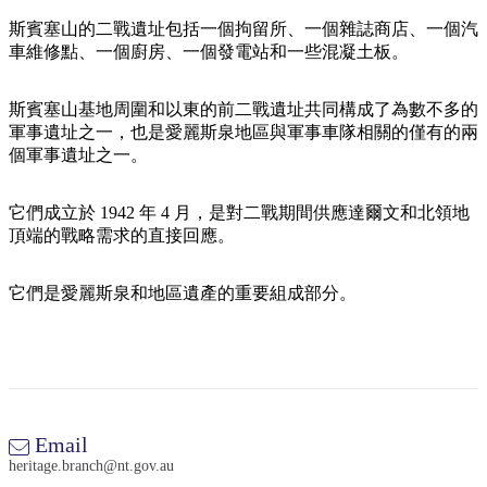
規
規
劃
劃
斯賓塞山的二戰遺址包括一個拘留所、一個雜誌商店、一個汽
按
車維修點、一個廚房、一個發電站和一些混凝土板。
您
工
地
的
具
區
斯賓塞山基地周圍和以東的前二戰遺址共同構成了為數不多的
旅
探
軍事遺址之一，也是愛麗斯泉地區與軍事車隊相關的僅有的兩
行
個軍事遺址之一。
索
它們成立於 1942 年 4 月，是對二戰期間供應達爾文和北領地
頂端的戰略需求的直接回應。
它們是愛麗斯泉和地區遺產的重要組成部分。
搜
尋:
Sign
Email
up
heritage.branch@nt.gov.au