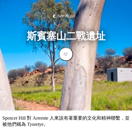
塔
營
魯
錄
魔
/
園
物
園
物
維
納
華
蘭
和
克
鬼
西
群
釣
姆
旅
卡
豪
國
大
麥
島
魚
地
游
溫
華
家
自
理
馬
克
See & do
最
體
泉
野
公
駕
必
石
古
唐
池
營
園
遊
保
克
納
受
驗
訪
護
瀑
國
規
區
布
家
歡
景
斯賓塞山二戰遺址
公
劃
園
迎
點
和
目
旅
預
的
客
訂
地
類
型
必
玩
實
內
活
用
陸
動
推
資
和
薦
訊
戶
榜
Spencer Hill 對 Arrernte 人來說有著重要的文化和精神聯繫，並
外
單
被他們稱為 Tyuretye。