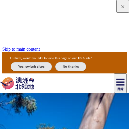
Skip to main content
Hi there, would you like to view this page on our
USA
site?
Yes, switch sites
No thanks
目錄
原
住
民
租
卡
文
愛
美
車
卡
李
自
達
化
麗
食
導
節
和
杜
戶
治
然
瓦
卡
爾
體
住
斯
攻
覽
主
慶
交
國
外
菲
和
塔
魯
茨
文
驗
宿
泉
略
團
烏
與
通
家
和
特
野
卡
歷
尼
卡
奧
魯
活
工
公
探
國
生
國
史
目
特
魯
里
魯
動
具
園
險
家
動
家
與
東
馬
露
米
/
查
公
植
公
文
提
阿
豪