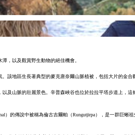
水潭，以及觀賞野生動物的絕佳機會。
鼠。該地區生長著典型的麥克唐奈爾山脈植被，包括大片的金合歡
以及山脈的壯麗景色。辛普森峽谷也位於拉拉平塔步道上，這條
 Aboriginal）的傳說中被稱為倫古吉爾帕（Rungutjirpa