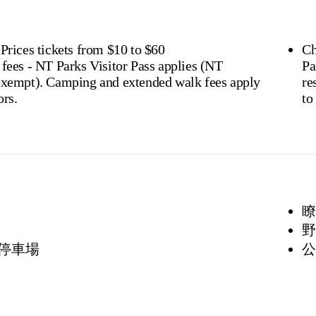
 Prices tickets from $10 to $60
Ch
 fees - NT Parks Visitor Pass applies (NT
Pa
 extended walk fees apply
residen
ors.
to 
瞭
野
停車場
公