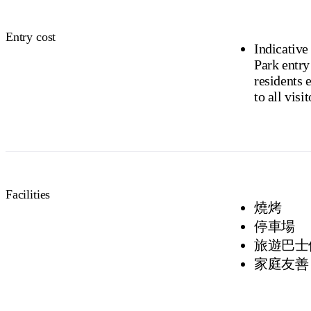
Entry cost
Indicative
Park entry
residents exempt). Camping and
to all visit
Facilities
燒烤
停車場
旅遊巴士
家庭友善