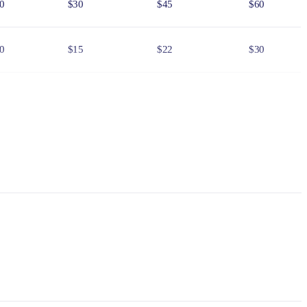
0
$30
$45
$60
0
$15
$22
$30
0
$75
$110
$150
6
$24
$36
$48
f residency, such as a valid NT driver licence.
e NT
.