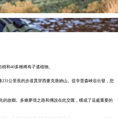
樹和40多種稀有孑遺植物。
231公里長的步道貫穿西麥克唐納山。從辛普森峽谷出發，您
），是一群巨蜥祖先的故鄉。多條夢境之路和傳說在此交匯，構成了這處重要的