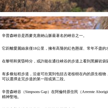
辛普森峽谷是西麥克唐納山脈最著名的峽谷之一。
它距離愛麗絲泉僅18公里，擁有高聳的紅色懸崖、常年不盡的
在黎明和黃昏時分，或許能在通往峽谷的步道上看到黑腳岩袋
有多條短程步道，沿途可欣賞到包括古老桉樹在內的原生植物，
可以選擇走完步道的第一段或第二段。
辛普森峽谷（Simpsons Gap）在阿倫特原住民（Arrernte
精神聖地。