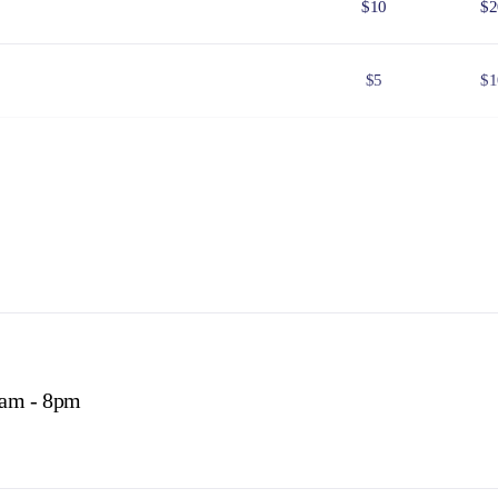
$10
$2
$5
$1
$25
$5
$8
$1
 Government issued Seniors Card, Pensioner Concession Card or
don't need a visitor pass but may be asked to show proof o
s online
or find out more about
passes & permits in th
5am - 8pm