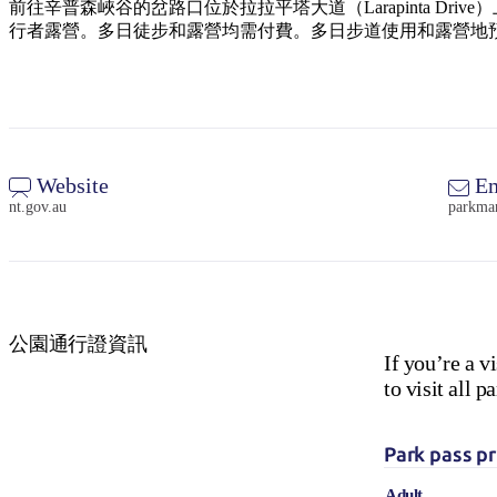
前往辛普森峽谷的岔路口位於拉拉平塔大道（Larapinta Dri
行者露營。多日徒步和露營均需付費。多日步道使用和露營地
Website
Em
nt.gov.au
parkma
公園通行證資訊
If you’re a v
to visit all
Park pass pr
Adult