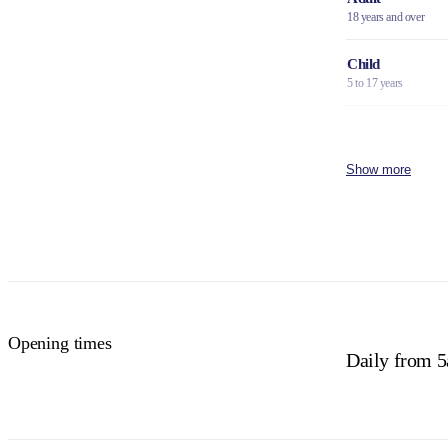
18 years and over
Child
5 to 17 years
Family
2 adults and 4 children
Show more
Concession
Holders of Australian
DVA Card.
NT residents 
Buy your pas
Opening times
Daily from 