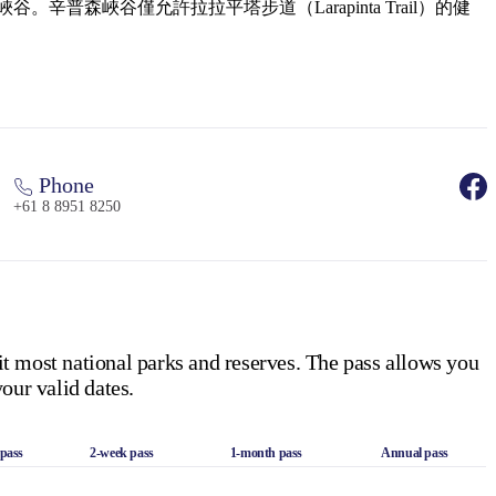
辛普森峽谷僅允許拉拉平塔步道（Larapinta Trail）的健
Phone
+61 8 8951 8250
it most national parks and reserves. The pass allows you
our valid dates.
 pass
2-week pass
1-month pass
Annual pass