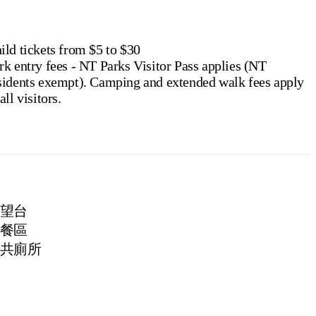
ild tickets from $5 to $30
rk entry fees - NT Parks Visitor Pass applies (NT
ts exempt). Camping and extended walk fees apply
all visitors.
望台
餐區
共廁所