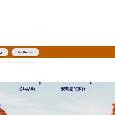
es
No thanks
必玩活動
規劃您的旅行
最受歡迎目的地
規劃和預訂
體驗
旅客類型
內陸和戶外
實用資訊
推薦榜單
規劃工具
按地區探索
搜尋: