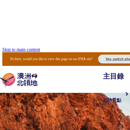
Skip to main content
Yes, switch sit
Hi there, would you like to view this page on our
USA
site?
主目錄
必訪景點