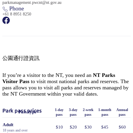
parkmanagement.pwcnt@nt.gov.au
Phone
+61 8 8951 8250
公園通行證資訊
If you’re a visitor to the NT, you need an
NT Parks
Visitor Pass
to visit most national parks and reserves. The
pass allows you to visit all parks and reserves managed by
the NT Government within your valid dates.
Park pass prices
1-day
3-day
2-week
1-month
Annual
Pass type
pass
pass
pass
pass
pass
Adult
$10
$20
$30
$45
$60
18 years and over