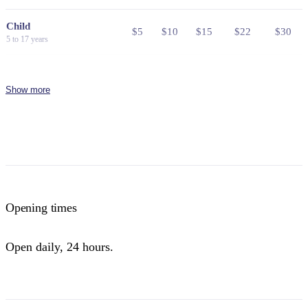
Child
$5
$10
$15
$22
$30
5 to 17 years
Family
$25
$50
$75
$110
$150
2 adults and 4 children
Show more
Concession
Holders of Australian Government
$8
$16
$24
$36
$48
issued Seniors Card, Pensioner
Concession Card or DVA Card.
NT residents don't need a visitor pass but may be asked to
show proof of residency, such as a valid NT driver licence.
Opening times
Buy your pass online
or find out more about
passes &
permits in the NT
.
Open daily, 24 hours.