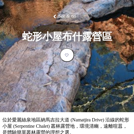
塔
營
魯
錄
魔
/
園
物
園
物
維
納
華
蘭
和
克
鬼
西
群
釣
姆
旅
卡
豪
國
大
麥
島
魚
地
游
溫
華
家
自
理
馬
克
See & do
最
體
泉
野
公
駕
必
石
古
唐
池
營
園
遊
保
克
納
受
驗
訪
護
瀑
國
規
區
布
家
歡
景
蛇形小屋布什露營區
公
劃
園
迎
點
和
目
旅
預
的
客
訂
地
類
型
必
玩
實
內
活
用
陸
動
推
資
和
薦
訊
戶
榜
位於愛麗絲泉地區納馬吉拉大道 (Namatjira Drive) 沿線的蛇形
外
單
小屋 (Serpentine Chalet) 叢林露營地，環境清幽，遠離喧囂，
是體驗簡單叢林露營的理想之選。