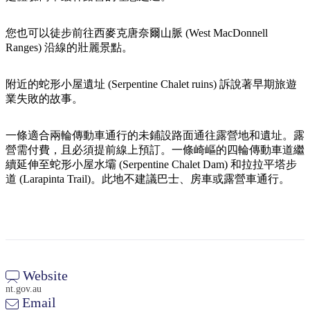
規
規
劃
劃
按
您也可以徒步前往西麥克唐奈爾山脈 (West MacDonnell
您
工
地
Ranges) 沿線的壯麗景點。
的
具
區
旅
探
附近的蛇形小屋遺址 (Serpentine Chalet ruins) 訴說著早期旅遊
行
業失敗的故事。
索
一條適合兩輪傳動車通行的未鋪設路面通往露營地和遺址。露
營需付費，且必須提前線上預訂。一條崎嶇的四輪傳動車道繼
續延伸至蛇形小屋水壩 (Serpentine Chalet Dam) 和拉拉平塔步
道 (Larapinta Trail)。此地不建議巴士、房車或露營車通行。
搜
尋:
Sign
Website
up
nt.gov.au
Email