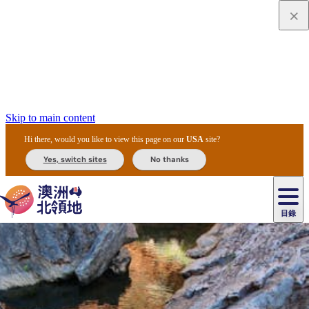
Skip to main content
Hi there, would you like to view this page on our
USA
site?
Yes, switch sites
No thanks
目錄
原
住
民
租
卡
文
愛
美
車
卡
李
自
達
化
麗
食
導
節
和
杜
戶
治
然
瓦
卡
爾
體
住
斯
攻
覽
主
慶
交
國
外
菲
和
塔
魯
茨
文
驗
宿
泉
略
團
烏
與
通
家
和
特
野
卡
歷
尼
卡
奧
魯
活
工
公
探
國
生
國
史
目
特
魯
里
魯
動
具
園
險
家
動
家
與
東
馬
露
米
/
查
公
植
公
文
提
阿
豪