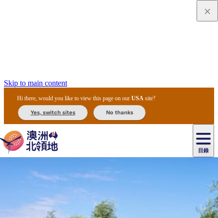
Skip to main content
Hi there, would you like to view this page on our
USA
site?
Yes, switch sites
No thanks
目錄
原
住
民
租
卡
文
愛
美
車
卡
李
自
達
化
麗
食
導
節
和
杜
戶
治
然
瓦
卡
爾
體
住
斯
攻
覽
主
慶
交
國
外
菲
和
塔
魯
茨
文
驗
宿
泉
略
團
烏
與
通
家
和
特
野
卡
歷
尼
卡
奧
魯
活
工
公
探
國
生
國
史
目
特
魯
里
魯
動
具
園
險
家
動
家
與
東
馬
露
米
/
查
公
植
公
文
提
阿
豪