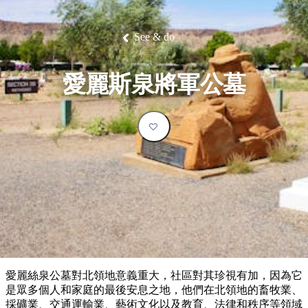
塔
營
魯
錄
魔
/
園
物
園
物
維
納
華
蘭
和
克
鬼
西
群
釣
姆
旅
卡
豪
國
大
麥
島
魚
地
游
溫
華
家
自
理
馬
克
See & do
最
體
泉
野
公
駕
必
石
古
唐
池
營
園
遊
保
克
納
受
驗
訪
護
瀑
國
規
區
布
家
歡
景
愛麗斯泉將軍公墓
公
劃
園
迎
點
和
目
旅
預
的
客
訂
地
類
型
必
玩
實
內
活
用
陸
動
推
資
和
薦
訊
戶
榜
愛麗絲泉公墓對北領地意義重大，社區對其珍視有加，因為它
外
單
是眾多個人和家庭的最後安息之地，他們在北領地的畜牧業、
採礦業、交通運輸業、藝術文化以及教育、法律和秩序等領域