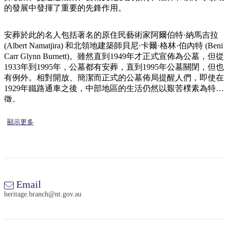
規
規
的發展中發揮了重要的先鋒作用。
劃
劃
按
您
工
地
安葬於此的名人包括著名的原住民藝術家阿爾伯特·納馬吉拉
的
具
(Albert Namatjira) 和北領地建築師貝尼·卡爾·格林·伯內特 (Beni
區
旅
Carr Glynn Burnett)。雖然直到1949年才正式宣佈為公墓，但從
探
行
1933年到1995年，公墓都有安葬，直到1995年公墓關閉，但也
索
有例外。相對開放、簡潔而正式的公墓佈局提醒人們，即使在
1929年鐵路通車之後，中部地區的生活仍然以艱苦樸素為特
徵。
顯示更多
搜
尋:
Email
heritage.branch@nt.gov.au
Sign
up