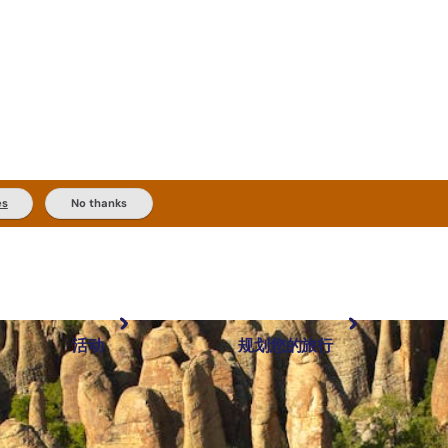
es
No thanks
活动
规划您的旅行
最受欢迎目的地
规划和预订
体验
旅行者类型
内陆和户外
实用信息
精选榜单
规划工具
按地区探索
搜索: