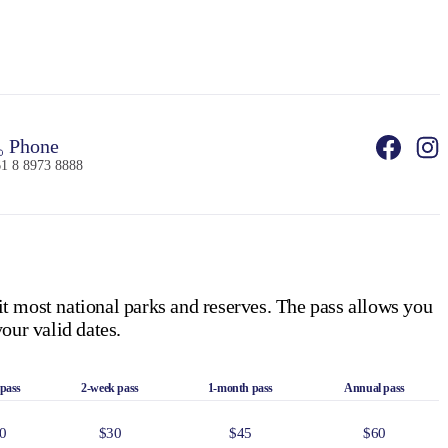
Phone
1 8 8973 8888
it most national parks and reserves. The pass allows you
our valid dates.
 pass
2-week pass
1-month pass
Annual pass
0
$30
$45
$60