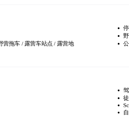
停
野
 野营拖车 / 露营车站点 / 露营地
公
驾
徒
Sc
自