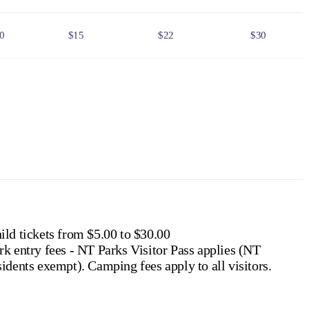
0
$15
$22
$30
0
$75
$110
$150
6
$24
$36
$48
f residency, such as a valid NT driver licence.
e NT
.
ild tickets from $5.00 to $30.00
rk entry fees - NT Parks Visitor Pass applies (NT
residents exempt). Camping fees apply to all visitors.