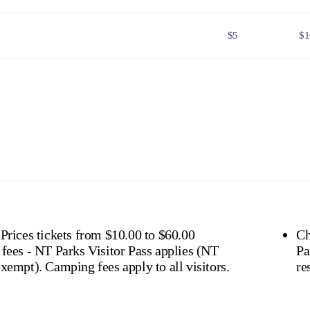
$5
$1
$25
$5
$8
$1
 Government issued Seniors Card, Pensioner Concession Card or
don't need a visitor pass but may be asked to show proof o
s online
or find out more about
passes & permits in th
 Prices tickets from $10.00 to $60.00
Ch
 fees - NT Parks Visitor Pass applies (NT
Pa
residents exempt). Camping fees apply to all visitors.