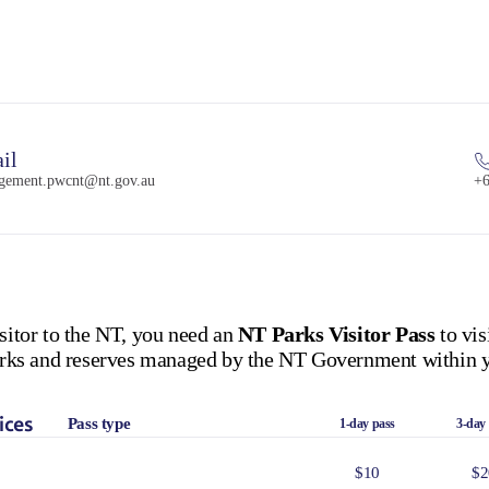
il
gement.pwcnt@nt.gov.au
+6
isitor to the NT, you need an
NT Parks Visitor Pass
to vis
 parks and reserves managed by the NT Government within y
ices
Pass type
1-day pass
3-day
$10
$2