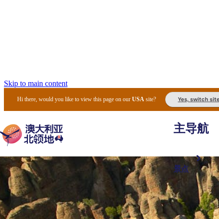
Skip to main content
Yes, switch sit
Hi there, would you like to view this page on our
USA
site?
主导航
景点