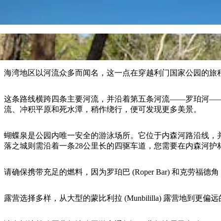
海湾地区以河流众多而闻名，这一点在穿越利门国家公园的旅
这条路线横跨四条主要河流，并沿着第五条河流——罗珀河—
流、冲积平原和死水潭，稍作绕行，便可发现更多美景。
蝴蝶泉是公园内唯一安全的游泳场所。它位于内森河路沿线，
落之城则需沿着一条28公里长的四驱车道，您需要在内森河
请确保携带充足的燃料，因为罗珀巴 (Roper Bar) 和克劳福德角 (C
露营选择多样，从大型的蒙比利拉 (Munbililla) 露营