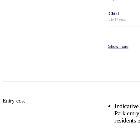
Child
5 to 17 years
Family
2 adults and 4 children
Show more
Concession
Holders of Australian
DVA Card.
NT residents 
Buy your pas
Entry cost
Indicative
Park entry