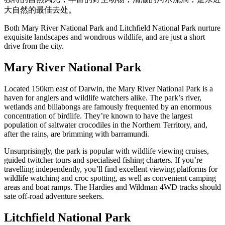
旅
规
按
大自然的最佳去处。
行
划
地
工
区
Both Mary River National Park and Litchfield National Park nurture
exquisite landscapes and wondrous wildlife, and are just a short
具
探
drive from the city.
索
Mary River National Park
搜
Located 150km east of Darwin, the Mary River National Park is a
haven for anglers and wildlife watchers alike. The park’s river,
索:
wetlands and billabongs are famously frequented by an enormous
concentration of birdlife. They’re known to have the largest
population of saltwater crocodiles in the Northern Territory, and,
after the rains, are brimming with barramundi.
Sign
Unsurprisingly, the park is popular with wildlife viewing cruises,
up
guided twitcher tours and specialised fishing charters. If you’re
travelling independently, you’ll find excellent viewing platforms for
wildlife watching and croc spotting, as well as convenient camping
areas and boat ramps. The Hardies and Wildman 4WD tracks should
sate off-road adventure seekers.
Litchfield National Park