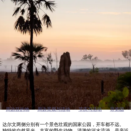
塔
营
鲁
航
魔
/
园
物
园
产
维
纳
端
兰
和
克
鬼
最
体
西
群
钓
姆
旅
卡
豪
国
旅
大
麦
岛
鱼
地
游
温
华
家
行
受
验
理
马
克
泉
野
公
灵
景
石
古
唐
欢
池
营
园
感
保
克
纳
Nature & wildlife
点
护
瀑
国
规
迎
区
布
家
公
划
目
旅
园
达尔文及其周边的国家公园
和
的
行
预
地
者
订
活
类
动
型
内
实
陆
用
和
精
信
户
规
选
息
外
划
榜
周边目的地
周边景观与活动
节庆与活动
导览团
您
单
的
达尔文两侧分别有一个景色壮观的国家公园，开车都不远。
独特的自然风光，丰富的野生动物，清澈的河水流淌，是亲近