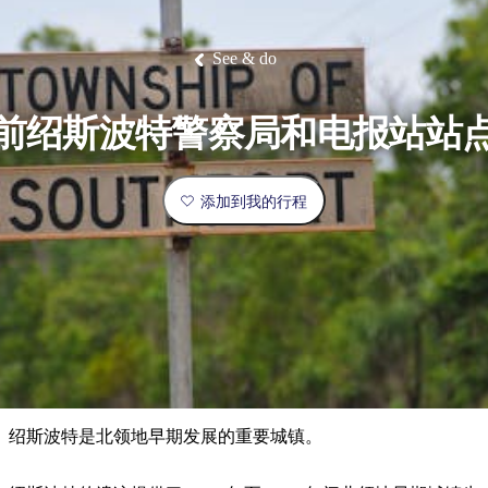
塔
营
鲁
航
魔
/
园
物
园
产
维
纳
端
兰
和
克
鬼
最
体
西
群
钓
姆
旅
卡
豪
国
旅
大
麦
岛
鱼
地
游
温
华
家
行
受
验
理
马
克
See & do
泉
野
公
灵
景
石
古
唐
欢
池
营
园
感
保
克
纳
点
护
瀑
国
规
迎
区
布
家
前绍斯波特警察局和电报站站
公
划
目
旅
园
和
的
行
预
地
者
添加到我的行程
订
活
类
动
型
内
实
陆
用
和
精
信
户
规
选
息
外
划
榜
您
单
绍斯波特是北领地早期发展的重要城镇。
的