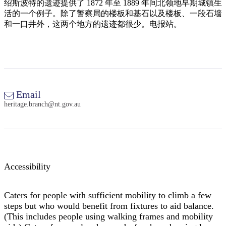
旅
规
按
绍斯波特的遗迹提供了 1872 年至 1889 年间北领地早期城镇生
行
划
活的一个例子。除了警察局的楼板和基石以及楼板、一段石墙
地
和一口井外，这两个地方的遗迹都很少。电报站。
工
区
具
探
索
搜
Email
索:
heritage.branch@nt.gov.au
Sign
up
Accessibility
Caters for people with sufficient mobility to climb a few
steps but who would benefit from fixtures to aid balance.
(This includes people using walking frames and mobility