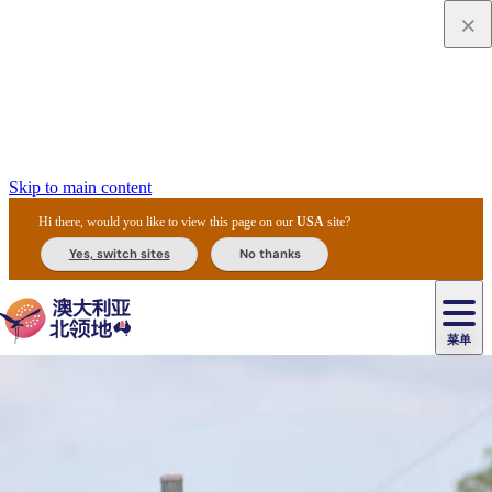
Skip to main content
Hi there, would you like to view this page on our
USA
site?
Yes, switch sites
No thanks
菜单
原
住
导
民
游
卡
文
爱
美
陪
卡
李
自
达
化
丽
食
同
节
租
杜
户
治
然
瓦
卡
尔
体
住
斯
攻
旅
主
庆
车
国
外
菲
和
塔
鲁
茨
文
验
宿
泉
略
程
乌
与
和
家
和
特
野
卡
历
尼
卡
奥
鲁
活
交
公
探
国
生
国
史
导
特
鲁
里
鲁
动
通
园
险
家
动
家
和
东
马
露
米
/
查
公
植
公
遗
提
阿
高