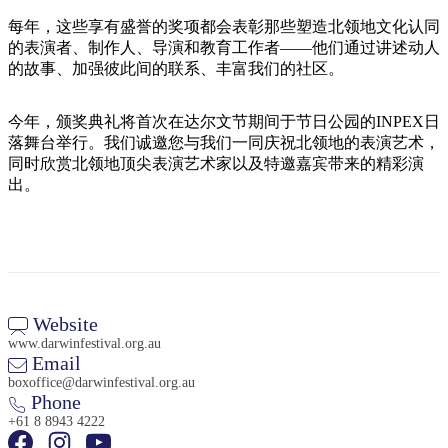
旅
规
按
行
划
每年，这些享有盛誉的奖项都会表彰那些塑造北领地文化认同
地
的表演者、制作人、导演和教育工作者——他们通过讲述动人
工
区
的故事、加强彼此间的联系、丰富我们的社区。
具
探
索
今年，颁奖典礼将首次在达尔文节期间于节日公园的INPEX日
落舞台举行。我们诚邀您与我们一同庆祝北领地的表演艺术，
同时欣赏北领地顶尖表演艺术家以及特邀嘉宾带来的精彩演
搜
出。
索:
Sign
up
Website
www.darwinfestival.org.au
Email
boxoffice@darwinfestival.org.au
Phone
+61 8 8943 4222