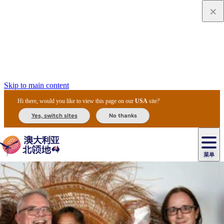
Skip to main content
Hi there, would you like to view this page on our
USA
site?
Yes, switch sites
No thanks
菜单
原
住
导
民
游
卡
文
爱
美
陪
卡
李
自
达
化
丽
食
同
节
租
杜
户
治
然
瓦
卡
尔
体
住
斯
攻
旅
主
庆
车
国
外
菲
和
塔
鲁
茨
文
验
宿
泉
略
程
乌
与
和
家
和
特
野
卡
历
尼
卡
奥
鲁
活
交
公
探
国
生
国
史
导
特
鲁
里
鲁
动
通
园
险
家
动
家
和
东
马
露
米
/
查
公
植
公
遗
提
阿
高