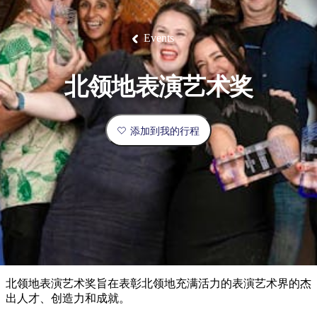
塔
营
鲁
航
魔
/
园
物
园
产
维
纳
端
兰
和
克
鬼
最
体
西
群
钓
姆
旅
卡
豪
国
旅
大
麦
岛
鱼
地
游
温
华
家
行
受
验
理
马
克
Events
泉
野
公
灵
景
石
古
唐
欢
池
营
园
感
保
克
纳
点
护
瀑
国
规
迎
区
布
家
北领地表演艺术奖
公
划
目
旅
园
和
的
行
预
地
者
添加到我的行程
订
活
类
动
型
内
实
陆
用
和
精
信
户
规
选
息
外
划
榜
您
单
北领地表演艺术奖旨在表彰北领地充满活力的表演艺术界的杰
的
出人才、创造力和成就。