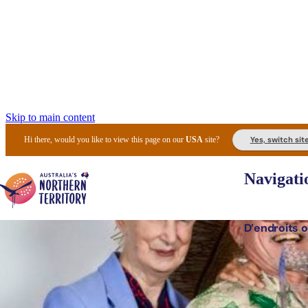
Skip to main content
Yes, switch sit
Hi there, would you like to view this page on our
USA
site?
Navigati
D’endroits o
Lieux 
Expér