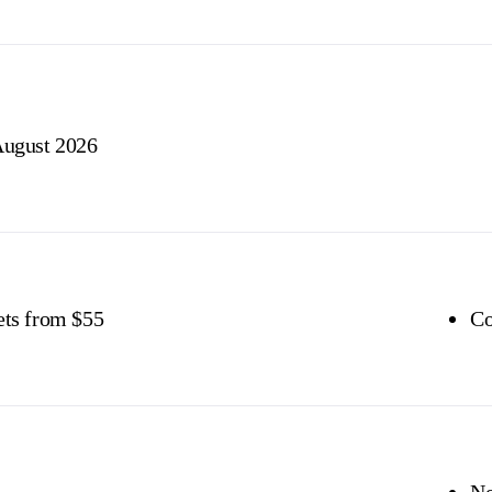
ugust 2026
ets from $55
Co
No