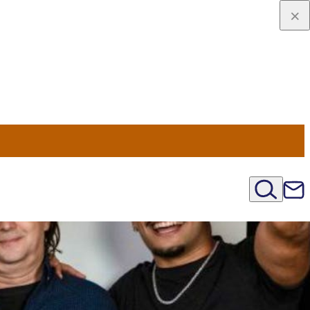
u Nord
régions