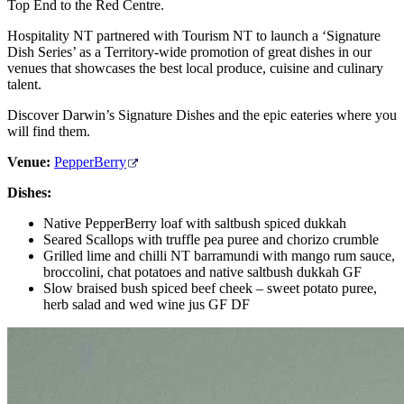
旅
规
按
Top End to the Red Centre.
行
划
地
Hospitality NT partnered with Tourism NT to launch a ‘Signature
工
区
Dish Series’ as a Territory-wide promotion of great dishes in our
venues that showcases the best local produce, cuisine and culinary
具
探
talent.
索
Discover Darwin’s Signature Dishes and the epic eateries where you
will find them.
搜
Venue:
PepperBerry
索:
Dishes:
Native PepperBerry loaf with saltbush spiced dukkah
Seared Scallops with truffle pea puree and chorizo crumble
Grilled lime and chilli NT barramundi with mango rum sauce,
Sign
broccolini, chat potatoes and native saltbush dukkah GF
up
Slow braised bush spiced beef cheek – sweet potato puree,
herb salad and wed wine jus GF DF