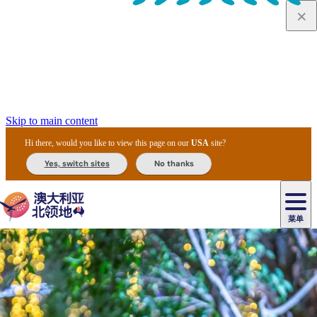
Skip to main content
Hi there, would you like to view this page on our
USA
site?
Yes, switch sites
No thanks
菜单
原
住
导
民
游
卡
文
爱
美
陪
卡
李
自
达
化
丽
食
同
节
租
杜
户
治
然
瓦
卡
尔
体
住
斯
攻
旅
主
庆
车
国
外
菲
和
塔
鲁
茨
文
验
宿
泉
略
程
乌
与
和
家
和
特
野
卡
历
尼
卡
奥
鲁
活
交
公
探
国
生
国
史
导
特
鲁
里
鲁
动
通
园
险
家
动
家
和
东
马
露
米
/
查
公
植
公
遗
提
阿
高