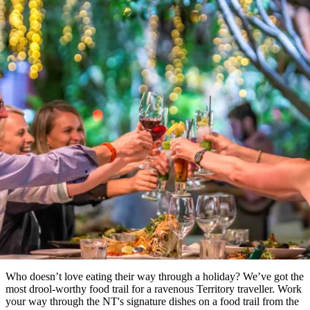
塔
营
鲁
航
魔
/
园
物
园
产
维
纳
端
兰
和
克
鬼
最
体
西
群
钓
姆
旅
卡
豪
国
旅
大
麦
岛
鱼
地
游
温
华
家
行
受
验
理
马
克
泉
野
公
灵
景
石
古
唐
欢
池
营
园
感
保
克
纳
文章
点
护
瀑
国
规
迎
区
布
家
公
划
目
旅
园
Darwin’s signature dishes
和
的
行
预
地
者
订
活
类
动
型
内
实
陆
用
和
精
信
户
规
选
息
外
划
榜
您
单
Who doesn’t love eating their way through a holiday? We’ve got the
most drool-worthy food trail for a ravenous Territory traveller. Work
的
your way through the NT's signature dishes on a food trail from the