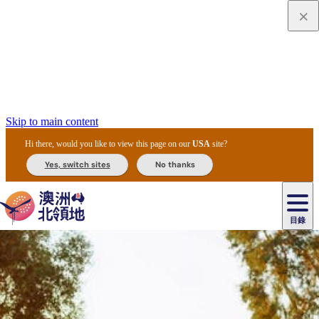
Skip to main content
Hi there, would you like to view this page on our
USA
site?
Yes, switch sites
No thanks
目錄
原
住
民
租
卡
文
愛
美
車
卡
李
自
達
化
麗
食
導
節
和
杜
戶
治
然
瓦
卡
爾
體
住
斯
攻
覽
主
慶
交
國
外
菲
和
塔
魯
茨
文
驗
宿
泉
略
團
烏
與
通
家
和
特
野
卡
歷
尼
卡
奧
魯
活
工
公
探
國
生
國
史
目
特
魯
里
魯
動
具
園
險
家
動
家
與
東
馬
露
米
/
查
公
植
公
文
提
阿
豪