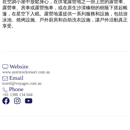
規
規
在空調小屋中放鬆身心，在供電露營地之一掛上您的露營車、
劃
劃
露營車、房車或露營拖車，或在原生沙漠橡樹的樹蔭下搭起帳
按
篷，在星空下入眠。露營地還提供一系列服務和設施，包括游
您
工
地
泳池、燒烤設施、戶外廚房和自助洗衣設施，讓戶外活動真正
的
具
享受。
區
旅
探
行
索
Website
www.ayersrockresort.com.au
Email
搜
travel@voyages.com.au
尋:
Phone
+61 1300 134 044
Sign
up