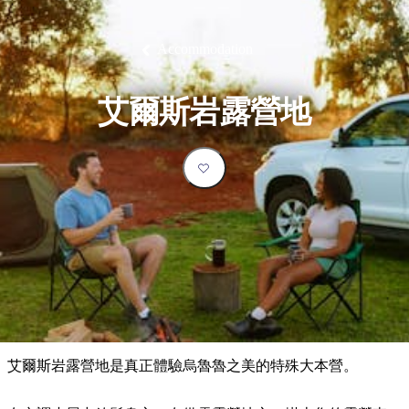
塔
營
魯
錄
魔
/
園
物
園
物
維
納
華
蘭
和
克
鬼
西
群
釣
姆
旅
卡
豪
國
大
麥
島
魚
地
游
溫
華
家
自
理
馬
克
Accommodation
最
體
泉
野
公
駕
必
石
古
唐
池
營
園
遊
保
克
納
受
驗
訪
護
瀑
國
規
區
布
家
歡
景
艾爾斯岩露營地
公
劃
園
迎
點
和
目
旅
預
的
客
訂
地
類
型
必
玩
實
內
活
用
陸
動
推
資
和
薦
訊
戶
榜
艾爾斯岩露營地是真正體驗烏魯魯之美的特殊大本營。
外
單