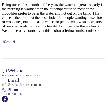
規
規
Being our coolest months of the year, the water temperature early in
劃
劃
the morning is warmer than the air temperature so most of the
按
您
工
crocodiles prefer to be in the water and not out on the bank. This
地
cruise is therefore not the best choice for people wanting to see lots
的
具
of crocodiles, but a fantastic cruise for people who wish to see lots
區
旅
of our spectacular birds and a beautiful sunrise over the wetlands.
探
We are the only company in this region offering sunrise cruises to
行
索
their customers.
顯示更多
搜
Website
尋:
www.wetlandcruises.com.au
Email
info@wetlandcruises.com.au
Phone
Sign
+61 8 8985 5855
up