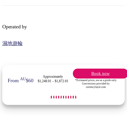
Operated by
濕地遊輪
Book now
Approximately
AU
From
$60
*Estimated prices, use as a guide only.
$1,248.01 – $1,872.01
Conversions provided by
currencylayer.com