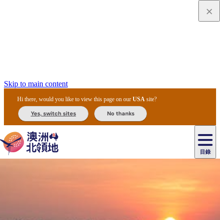
Skip to main content
Hi there, would you like to view this page on our
USA
site?
Yes, switch sites
No thanks
目錄
原
住
民
租
卡
文
愛
美
車
卡
李
自
達
化
麗
食
導
節
和
杜
戶
治
然
瓦
卡
爾
體
住
斯
攻
覽
主
慶
交
國
外
菲
和
塔
魯
茨
文
驗
宿
泉
略
團
烏
與
通
家
和
特
野
卡
歷
尼
卡
奧
魯
活
工
公
探
國
生
國
史
目
特
魯
里
魯
動
具
園
險
家
動
家
與
東
馬
露
米
/
查
公
植
公
文
提
阿
豪