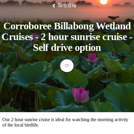
塔
營
魯
錄
魔
/
園
物
園
物
維
納
華
蘭
和
克
鬼
濕地遊輪
西
群
釣
姆
旅
卡
豪
國
大
麥
島
魚
地
游
溫
華
家
自
理
馬
克
最
體
泉
野
公
駕
必
石
古
唐
池
營
園
遊
保
克
納
Corroboree Billabong Wetland
受
驗
訪
護
瀑
國
規
區
布
家
歡
景
Cruises - 2 hour sunrise cruise -
公
劃
園
迎
點
和
Self drive option
目
旅
預
的
客
訂
地
類
型
必
玩
實
內
活
用
陸
動
推
資
和
薦
訊
戶
榜
Our 2 hour sunrise cruise is ideal for watching the morning activity
外
單
of the local birdlife.