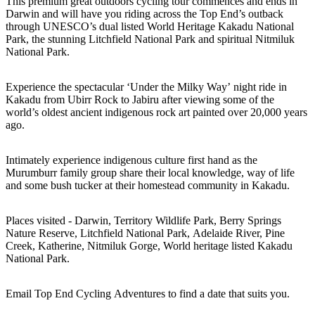
規
規
This premium great outdoors cycling tour commences and ends in
Darwin and will have you riding across the Top End’s outback
劃
劃
through UNESCO’s dual listed World Heritage Kakadu National
按
您
工
Park, the stunning Litchfield National Park and spiritual Nitmiluk
地
National Park.
的
具
區
旅
探
Experience the spectacular ‘Under the Milky Way’ night ride in
行
Kakadu from Ubirr Rock to Jabiru after viewing some of the
索
world’s oldest ancient indigenous rock art painted over 20,000 years
ago.
Intimately experience indigenous culture first hand as the
Murumburr family group share their local knowledge, way of life
and some bush tucker at their homestead community in Kakadu.
搜
尋:
Places visited - Darwin, Territory Wildlife Park, Berry Springs
Nature Reserve, Litchfield National Park, Adelaide River, Pine
Creek, Katherine, Nitmiluk Gorge, World heritage listed Kakadu
National Park.
Sign
up
Email Top End Cycling Adventures to find a date that suits you.