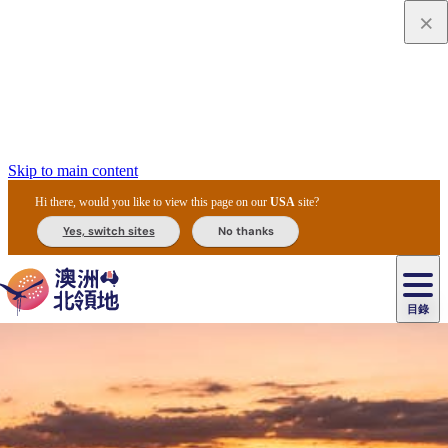
Skip to main content
Hi there, would you like to view this page on our
USA
site?
Yes, switch sites
No thanks
目錄
原
住
民
租
卡
文
愛
美
車
卡
李
自
達
化
麗
食
導
節
和
杜
戶
治
然
瓦
卡
爾
體
住
斯
攻
覽
主
慶
交
國
外
菲
和
塔
魯
茨
文
驗
宿
泉
略
團
烏
與
通
家
和
特
野
卡
歷
尼
卡
奧
魯
活
工
公
探
國
生
國
史
目
特
魯
里
魯
動
具
園
險
家
動
家
與
東
馬
露
米
/
查
公
植
公
文
提
阿
豪