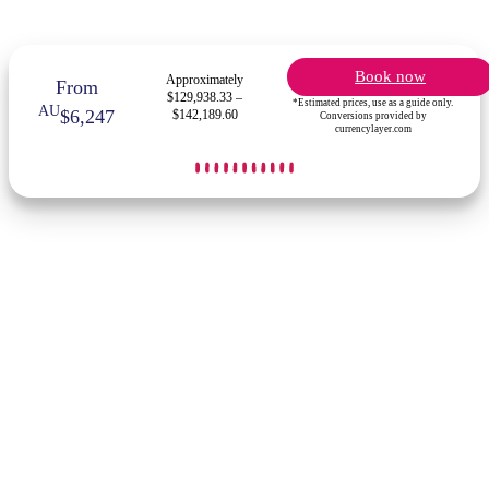
Book now
Approximately
From
$129,938.33 –
*Estimated prices, use as a guide only.
AU
$6,247
$142,189.60
Conversions provided by
currencylayer.com