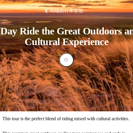
塔
營
魯
錄
魔
/
園
物
園
物
維
納
華
蘭
和
克
鬼
西
群
釣
姆
旅
卡
豪
國
大
麥
高端自行車冒險
島
魚
地
游
溫
華
家
自
理
馬
克
最
體
泉
野
公
駕
必
石
古
唐
池
營
園
遊
保
克
納
受
驗
訪
護
瀑
國
 Day Ride the Great Outdoors a
規
區
布
家
歡
景
公
劃
Cultural Experience
園
迎
點
和
目
旅
預
的
客
訂
地
類
型
必
玩
實
內
活
用
陸
動
推
資
和
薦
訊
戶
榜
This tour is the perfect blend of riding mixed with cultural activities.
外
單