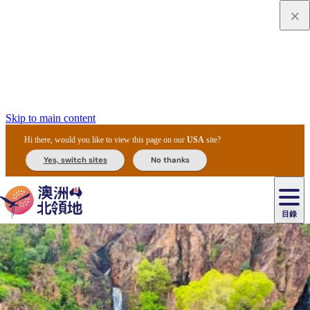
Skip to main content
Hi there, would you like to view this page on our
USA
site?
Yes, switch sites
No thanks
目錄
原
住
民
租
卡
文
愛
美
車
卡
李
自
達
化
麗
食
導
節
和
杜
戶
治
然
瓦
卡
爾
體
住
斯
攻
覽
主
慶
交
國
外
菲
和
塔
魯
茨
文
驗
宿
泉
略
團
烏
與
通
家
和
特
野
卡
歷
尼
卡
奧
魯
活
工
公
探
國
生
國
史
目
特
魯
里
魯
動
具
園
險
家
動
家
與
東
馬
露
米
/
查
公
植
公
文
提
阿
豪