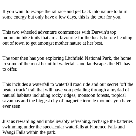
規
規
劃
劃
If you want to escape the rat race and get back into nature to burn
按
您
工
some energy but only have a few days, this is the tour for you.
地
的
具
區
旅
This two wheeled adventure commences with Darwin’s top
探
mountain bike trails that are a favourite for the locals before heading
行
out of town to get amongst mother nature at her best.
索
The tour then has you exploring Litchfield National Park, the home
to some of the most beautiful waterfalls and landscapes the NT has
to offer.
This includes a waterfall to waterfall road ride and our secret ‘off the
搜
beaten track’ trail that will have you pedalling through a myriad of
尋:
natural habitats including rocky ridges, monsoon forests, tropical
savannas and the biggest city of magnetic termite mounds you have
ever seen.
Sign
Just as rewarding and unbelievably refreshing, recharge the batteries
up
swimming under the spectacular waterfalls at Florence Falls and
Wangi Falls within the park.