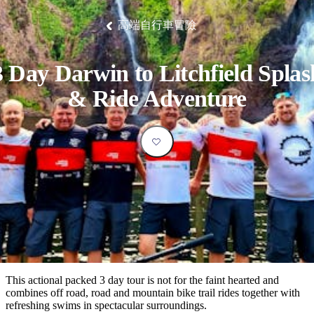
塔
營
魯
錄
魔
/
園
物
園
物
維
納
華
蘭
和
克
鬼
西
群
釣
姆
旅
卡
豪
國
大
麥
高端自行車冒險
島
魚
地
游
溫
華
家
自
理
馬
克
最
體
泉
野
公
駕
必
石
古
唐
池
營
園
遊
保
克
納
受
驗
訪
護
瀑
國
3 Day Darwin to Litchfield Splas
規
區
布
家
歡
景
公
劃
& Ride Adventure
園
迎
點
和
目
旅
預
的
客
訂
地
類
型
必
玩
實
內
活
用
陸
動
推
資
和
薦
訊
戶
榜
This actional packed 3 day tour is not for the faint hearted and
外
單
combines off road, road and mountain bike trail rides together with
refreshing swims in spectacular surroundings.