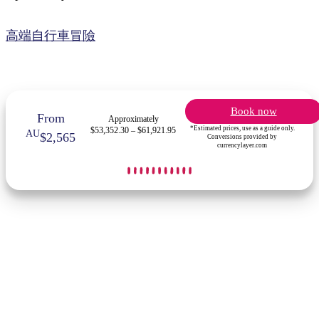
高端自行車冒險
Book now
From
Approximately
*Estimated prices, use as a guide only.
$53,352.30 – $61,921.95
AU
$2,565
Conversions provided by
currencylayer.com