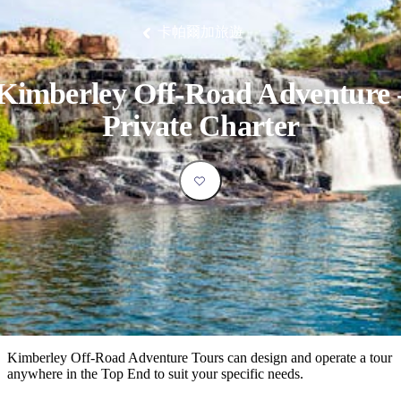
塔
營
魯
錄
魔
/
園
物
園
物
維
納
華
蘭
和
克
鬼
西
群
釣
姆
旅
卡
豪
國
大
麥
卡帕爾加旅遊
島
魚
地
游
溫
華
家
自
理
馬
克
最
體
泉
野
公
駕
必
石
古
唐
池
營
園
遊
保
克
納
受
驗
訪
護
瀑
國
Kimberley Off-Road Adventure 
規
區
布
家
歡
景
公
劃
Private Charter
園
迎
點
和
目
旅
預
的
客
訂
地
類
型
必
玩
實
內
活
用
陸
動
推
資
和
薦
訊
戶
榜
Kimberley Off-Road Adventure Tours can design and operate a tour
外
單
anywhere in the Top End to suit your specific needs.