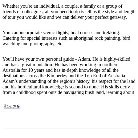
規
規
Whether you're an individual, a couple, a family or a group of
劃
劃
friends or colleagues, all you need to do is tell us the style and length
按
您
工
of tour you would like and we can deliver your perfect getaway.
地
的
具
區
旅
You can incorporate scenic flights, boat cruises and trekking.
探
Catering for special interests such as aboriginal rock painting, bird
行
watching and photography, etc.
索
You'll have your own personal guide - Adam. He is highly-skilled
and has a great reputation. He has been working in northern
Australia for 10 years and has in-depth knowledge of all the
destinations across the Kimberley and the Top End of Australia.
Adam’s understanding of the region’s history, his respect for the land
搜
and his horticultural knowledge is second to none. His skills derive
from a childhood spent outside navigating bush land, learning about
尋:
plants and discovering wildlife. He has an unbelievable eye for
spotting animals; if it’s there, he’ll see it! He also has a keen interest
顯示更多
in rock art, particularly Bradshaw rock art, one of the oldest types
found in the Kimberley.
Sign
up