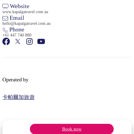
Website
www.kapalgatravel.com.au
Email
hello@kapalgatravel.com.au
Phone
+61 447 740 880
Operated by
卡帕爾加旅遊
Book now