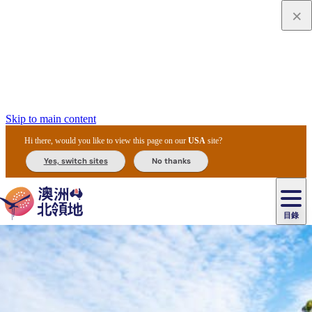
Skip to main content
Hi there, would you like to view this page on our
USA
site?
Yes, switch sites
No thanks
目錄
原
住
民
租
卡
文
愛
美
車
卡
李
自
達
化
麗
食
導
節
和
杜
戶
治
然
瓦
卡
爾
體
住
斯
攻
覽
主
慶
交
國
外
菲
和
塔
魯
茨
文
驗
宿
泉
略
團
烏
與
通
家
和
特
野
卡
歷
尼
卡
奧
魯
活
工
公
探
國
生
國
史
目
特
魯
里
魯
動
具
園
險
家
動
家
與
東
馬
露
米
/
查
公
植
公
文
提
阿
豪