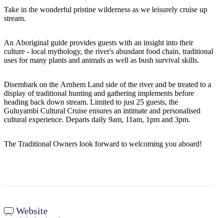
規
規
Take in the wonderful pristine wilderness as we leisurely cruise up
劃
劃
stream.
按
您
工
地
的
具
An Aboriginal guide provides guests with an insight into their
區
旅
culture - local mythology, the river's abundant food chain, traditional
探
uses for many plants and animals as well as bush survival skills.
行
索
Disembark on the Arnhem Land side of the river and be treated to a
display of traditional hunting and gathering implements before
heading back down stream. Limited to just 25 guests, the
Guluyambi Cultural Cruise ensures an intimate and personalised
cultural experience. Departs daily 9am, 11am, 1pm and 3pm.
搜
The Traditional Owners look forward to welcoming you aboard!
尋:
Sign
up
Website