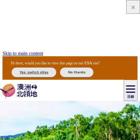
Skip to main content
Hi there, would you like to view this page on our
USA
site?
Yes, switch sites
No thanks
目錄
原
住
民
租
卡
文
愛
美
車
卡
李
自
達
化
麗
食
導
節
和
杜
戶
治
然
瓦
卡
爾
體
住
斯
攻
覽
主
慶
交
國
外
菲
和
塔
魯
茨
文
驗
宿
泉
略
團
烏
與
通
家
和
特
野
卡
歷
尼
卡
奧
魯
活
工
公
探
國
生
國
史
目
特
魯
里
魯
動
具
園
險
家
動
家
與
東
馬
露
米
/
查
公
植
公
文
提
阿
豪