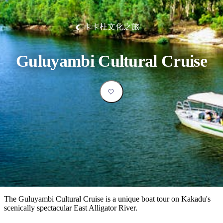
塔
營
魯
錄
魔
/
園
物
園
物
維
納
華
蘭
和
克
鬼
西
群
釣
姆
旅
卡
豪
國
大
麥
島
魚
地
游
溫
華
家
自
理
馬
克
卡卡杜文化之旅
最
體
泉
野
公
駕
必
石
古
唐
池
營
園
遊
保
克
納
受
驗
訪
護
瀑
國
規
區
布
家
歡
景
Guluyambi Cultural Cruise
公
劃
園
迎
點
和
目
旅
預
的
客
訂
地
類
型
必
玩
實
內
活
用
陸
動
推
資
和
薦
訊
戶
榜
The Guluyambi Cultural Cruise is a unique boat tour on Kakadu's
外
單
scenically spectacular East Alligator River.