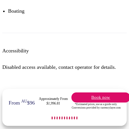
Boating
Accessibility
Disabled access available, contact operator for details.
Book now
Approximately From
AU
From
$96
$1,996.81
*Estimated prices, use as a guide only.
Conversions provided by currencylayer.com