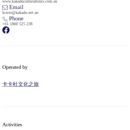
www.kakaduculturaltours.com.au
Email
kctres@kakadu.net.au
Phone
+61 1800 525 238
Operated by
卡卡杜文化之旅
Activities