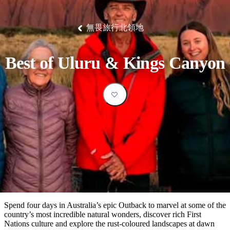
塔
營
魯
錄
魔
/
園
物
園
物
維
納
華
蘭
和
克
鬼
西
群
釣
姆
旅
卡
豪
國
大
麥
島
魚
地
游
溫
華
家
自
理
馬
克
無畏旅行北領地
最
體
泉
野
公
駕
必
石
古
唐
池
營
園
遊
保
克
納
受
驗
訪
護
瀑
國
規
區
布
家
歡
景
Best of Uluru & Kings Canyon
公
劃
園
迎
點
和
目
旅
預
的
客
訂
地
類
型
必
玩
實
內
活
用
陸
動
推
資
和
薦
訊
戶
榜
Spend four days in Australia’s epic Outback to marvel at some of the
外
單
country’s most incredible natural wonders, discover rich First
Nations culture and explore the rust-coloured landscapes at dawn