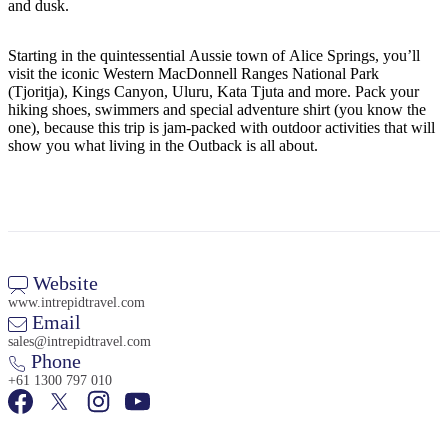
規
規
and dusk.
劃
劃
按
您
工
Starting in the quintessential Aussie town of Alice Springs, you’ll
地
visit the iconic Western MacDonnell Ranges National Park
的
具
(Tjoritja), Kings Canyon, Uluru, Kata Tjuta and more. Pack your
區
旅
hiking shoes, swimmers and special adventure shirt (you know the
探
one), because this trip is jam-packed with outdoor activities that will
行
索
show you what living in the Outback is all about.
搜
Website
尋:
www.intrepidtravel.com
Email
sales@intrepidtravel.com
Phone
+61 1300 797 010
Sign
up