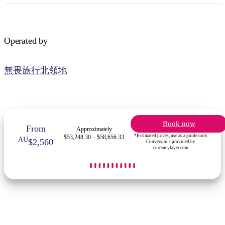
Operated by
無畏旅行北領地
Book now
From
Approximately
*Estimated prices, use as a guide only.
$53,248.30 – $58,656.33
AU
$2,560
Conversions provided by
currencylayer.com