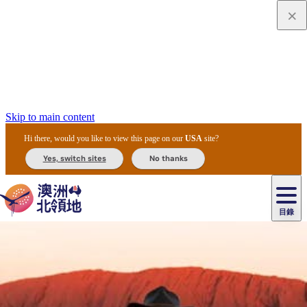
Skip to main content
Hi there, would you like to view this page on our
USA
site?
Yes, switch sites
No thanks
目錄
原
住
民
租
卡
文
愛
美
車
卡
李
自
達
化
麗
食
導
節
和
杜
戶
治
然
瓦
卡
爾
體
住
斯
攻
覽
主
慶
交
國
外
菲
和
塔
魯
茨
文
驗
宿
泉
略
團
烏
與
通
家
和
特
野
卡
歷
尼
卡
奧
魯
活
工
公
探
國
生
國
史
目
特
魯
里
魯
動
具
園
險
家
動
家
與
東
馬
露
米
/
查
公
植
公
文
提
阿
豪