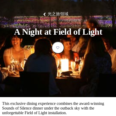
塔
營
魯
錄
魔
/
園
物
園
物
維
納
華
蘭
和
克
鬼
西
群
釣
姆
旅
卡
豪
國
大
麥
島
魚
地
游
溫
華
家
自
理
馬
克
光之旅領域
最
體
泉
野
公
駕
必
石
古
唐
池
營
園
遊
保
克
納
受
驗
訪
護
瀑
國
規
區
布
家
歡
景
A Night at Field of Light
公
劃
園
迎
點
和
目
旅
預
的
客
訂
地
類
型
必
玩
實
內
活
用
陸
動
推
資
和
薦
訊
戶
榜
This exclusive dining experience combines the award-winning
外
單
Sounds of Silence dinner under the outback sky with the
unforgettable Field of Light installation.