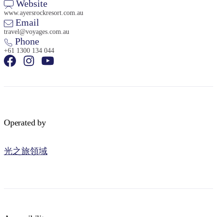
Website
www.ayersrockresort.com.au
Email
travel@voyages.com.au
Phone
+61 1300 134 044
Operated by
光之旅領域