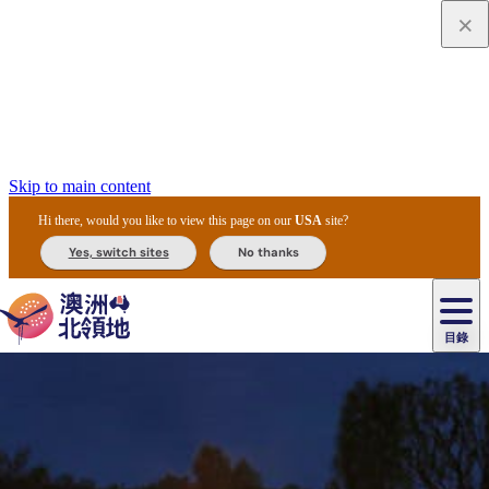
Skip to main content
Hi there, would you like to view this page on our
USA
site?
Yes, switch sites
No thanks
目錄
原
住
民
租
卡
文
愛
美
車
卡
李
自
達
化
麗
食
導
節
和
杜
戶
治
然
瓦
卡
爾
體
住
斯
攻
覽
主
慶
交
國
外
菲
和
塔
魯
茨
文
驗
宿
泉
略
團
烏
與
通
家
和
特
野
卡
歷
尼
卡
奧
魯
活
工
公
探
國
生
國
史
目
特
魯
里
魯
動
具
園
險
家
動
家
與
東
馬
露
米
/
查
公
植
公
文
提
阿
豪