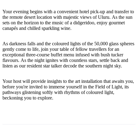
規
規
劃
劃
Your evening begins with a convenient hotel pick-up and transfer to
按
您
工
the remote desert location with majestic views of Uluru. As the sun
地
sets on the horizon to the music of a didgeridoo, enjoy gourmet
的
具
canapés and chilled sparkling wine.
區
旅
探
行
As darkness falls and the coloured lights of the 50,000 glass spheres
索
gently come to life, join your table of fellow travellers for an
exceptional three-course buffet menu infused with bush tucker
flavours. As the night ignites with countless stars, settle back and
listen as our resident star talker decode the southern night sky.
Your host will provide insights to the art installation that awaits you,
搜
before you're invited to immerse yourself in the Field of Light, its
pathways glistening softly with rhythms of coloured light,
尋:
beckoning you to explore.
Sign
up