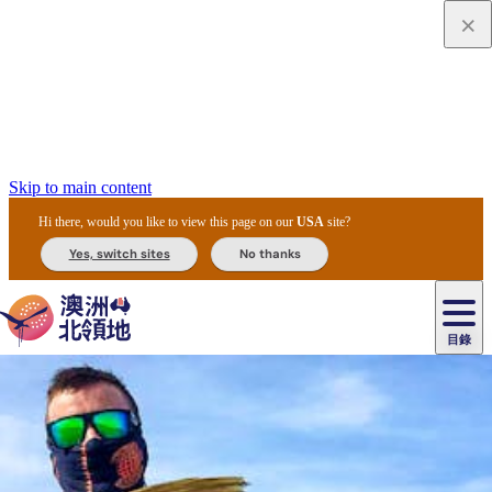
Skip to main content
Hi there, would you like to view this page on our
USA
site?
Yes, switch sites
No thanks
目錄
原
住
民
租
卡
文
愛
美
車
卡
李
自
達
化
麗
食
導
節
和
杜
戶
治
然
瓦
卡
爾
體
住
斯
攻
覽
主
慶
交
國
外
菲
和
塔
魯
茨
文
驗
宿
泉
略
團
烏
與
通
家
和
特
野
卡
歷
尼
卡
奧
魯
活
工
公
探
國
生
國
史
目
特
魯
里
魯
動
具
園
險
家
動
家
與
東
馬
露
米
/
查
公
植
公
文
提
阿
豪