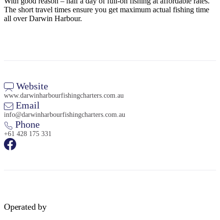
規
規
With good reason – half a day of full-on fishing at affordable rates.
The short travel times ensure you get maximum actual fishing time
劃
劃
all over Darwin Harbour.
按
您
工
地
的
具
區
旅
探
行
索
Website
www.darwinharbourfishingcharters.com.au
Email
info@darwinharbourfishingcharters.com.au
Phone
+61 428 175 331
搜
尋:
Sign
up
Operated by