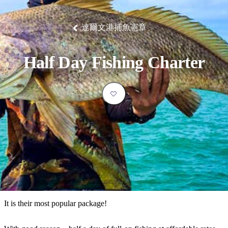
塔
營
魯
錄
魔
/
園
物
園
物
維
納
華
蘭
和
克
鬼
西
群
釣
姆
旅
卡
豪
國
大
麥
島
魚
地
游
溫
華
家
自
理
馬
克
達爾文港捕魚憲章
最
體
泉
野
公
駕
必
石
古
唐
池
營
園
遊
保
克
納
受
驗
訪
護
瀑
國
規
區
布
家
歡
景
Half Day Fishing Charter
公
劃
園
迎
點
和
目
旅
預
的
客
訂
地
類
型
必
玩
實
內
活
用
陸
動
推
資
和
薦
訊
戶
榜
It is their most popular package!
外
單