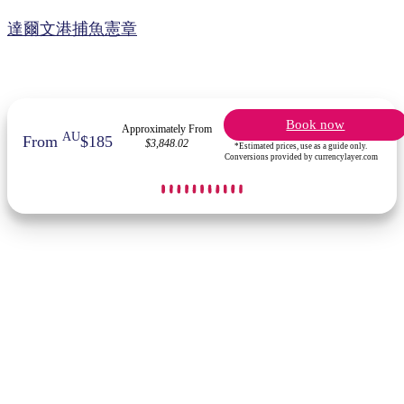
達爾文港捕魚憲章
Book now
Approximately From
AU
From
$185
$3,848.02
*Estimated prices, use as a guide only.
Conversions provided by currencylayer.com