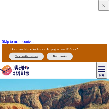
Skip to main content
Hi there, would you like to view this page on our
USA
site?
Yes, switch sites
No thanks
目錄
原
住
民
租
卡
文
愛
美
車
卡
李
自
達
化
麗
食
導
節
和
杜
戶
治
然
瓦
卡
爾
體
住
斯
攻
覽
主
慶
交
國
外
菲
和
塔
魯
茨
文
驗
宿
泉
略
團
烏
與
通
家
和
特
野
卡
歷
尼
卡
奧
魯
活
工
公
探
國
生
國
史
目
特
魯
里
魯
動
具
園
險
家
動
家
與
東
馬
露
米
/
查
公
植
公
文
提
阿
豪