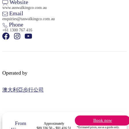
Website
www.auswalkingco.com.au
Email
enquiries@taswalkingco.com.au
Phone
+61 1300 767 416
Operated by
澳大利亞步行公司
Book now
From
Approximately
*Estimated prices, use as a guide only.
$89,336.50 – $91,416.51