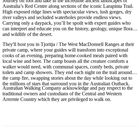
規
規
Journey on foot and take in the incredible ancient landscapes of
Australia’s Red Centre along sections of the iconic Larapinta Trail.
劃
劃
High exposed ridge lines with spectacular views, lush gorges, dry
按
您
工
river valleys and secluded waterholes provide endless views.
地
Carrying only a daypack, you’ll be spoilt with expert guides who
的
具
can interpret and educate you on the history, geology, unique flora,
區
旅
and wildlife of the desert.
探
行
They'll host you in Tjoritja / The West MacDonnell Ranges at their
索
private camp, where your guides will transform into exceptional
cooks of an evening, preparing home-cooked meals paired with
local wine and beer. The camp boasts all the creature comforts a
walker would need, with communal spaces, comfy beds, private
toilets and camp showers. They end each night on the trail around
the camp fire, swapping stories about the day while looking out to
the millions of stars that surround you in the Australian Outback.
搜
Australian Walking Company acknowledge and pay respect to the
traditional owners and custodians of the Central and Western
尋:
Arrernte Country which they are privileged to walk on.
Sign
up