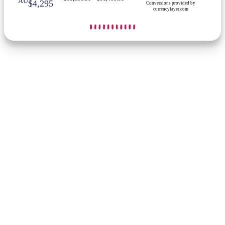
AU
$4,295
Conversions provided by
currencylayer.com