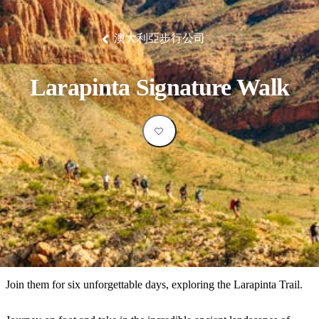
塔
營
魯
錄
魔
/
園
物
園
物
維
納
華
蘭
和
克
鬼
西
群
釣
姆
旅
卡
豪
國
大
麥
島
魚
地
游
溫
華
家
自
理
馬
克
澳大利亞步行公司
最
體
泉
野
公
駕
必
石
古
唐
池
營
園
遊
保
克
納
受
驗
訪
護
瀑
國
規
區
布
家
歡
景
Larapinta Signature Walk
公
劃
園
迎
點
和
目
旅
預
的
客
訂
地
類
型
必
玩
實
內
活
用
陸
動
推
資
和
薦
訊
戶
榜
Join them for six unforgettable days, exploring the Larapinta Trail.
外
單