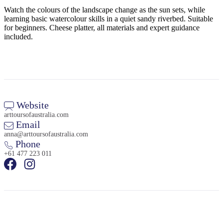
規
規
Watch the colours of the landscape change as the sun sets, while
劃
劃
learning basic watercolour skills in a quiet sandy riverbed. Suitable
按
您
工
for beginners. Cheese platter, all materials and expert guidance
地
included.
的
具
區
旅
探
行
索
Website
arttoursofaustralia.com
Email
anna@arttoursofaustralia.com
搜
Phone
尋:
+61 477 223 011
Sign
up