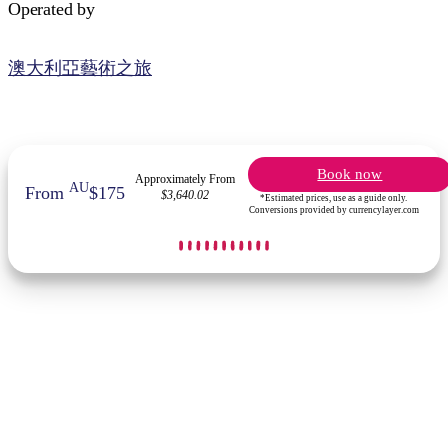
Operated by
澳大利亞藝術之旅
Book now
Approximately From
AU
From
$175
$3,640.02
*Estimated prices, use as a guide only.
Conversions provided by currencylayer.com