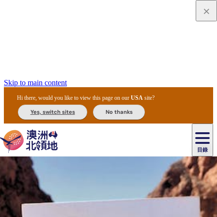
Skip to main content
Hi there, would you like to view this page on our
USA
site?
Yes, switch sites
No thanks
目錄
原
住
民
租
卡
文
愛
美
車
卡
李
自
達
化
麗
食
導
節
和
杜
戶
治
然
瓦
卡
爾
體
住
斯
攻
覽
主
慶
交
國
外
菲
和
塔
魯
茨
文
驗
宿
泉
略
團
烏
與
通
家
和
特
野
卡
歷
尼
卡
奧
魯
活
工
公
探
國
生
國
史
目
特
魯
里
魯
動
具
園
險
家
動
家
與
東
馬
露
米
/
查
公
植
公
文
提
阿
豪