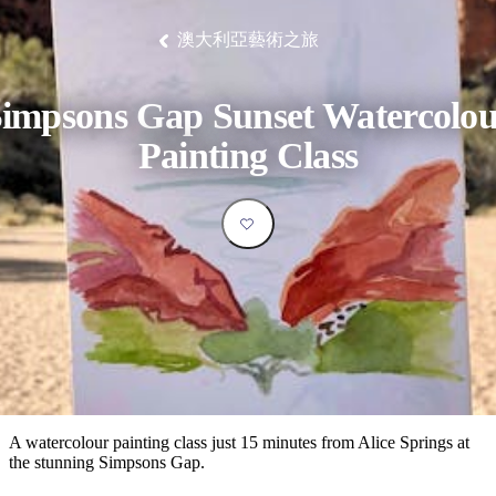
塔
營
魯
錄
魔
/
園
物
園
物
維
納
華
蘭
和
克
鬼
西
群
釣
姆
旅
卡
豪
國
大
麥
澳大利亞藝術之旅
島
魚
地
游
溫
華
家
自
理
馬
克
最
體
泉
野
公
駕
必
石
古
唐
池
營
園
遊
保
克
納
受
驗
訪
護
瀑
國
impsons Gap Sunset Watercolo
規
區
布
家
歡
景
公
劃
Painting Class
園
迎
點
和
目
旅
預
的
客
訂
地
類
型
必
玩
實
內
活
用
陸
動
推
資
和
薦
訊
戶
榜
A watercolour painting class just 15 minutes from Alice Springs at
外
單
the stunning Simpsons Gap.