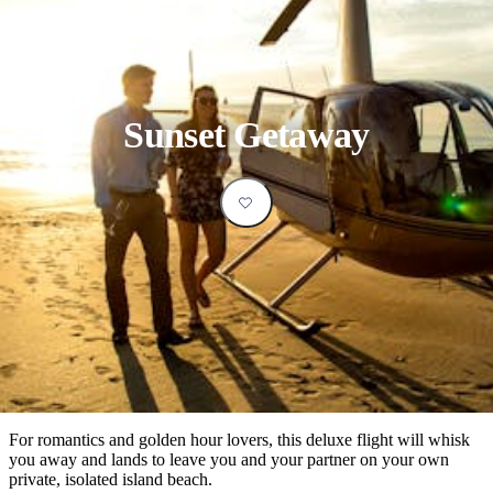
塔
營
魯
錄
魔
/
園
物
園
物
維
納
華
蘭
和
克
鬼
西
群
釣
姆
旅
卡
豪
國
大
麥
島
魚
地
游
溫
華
家
自
理
馬
克
機載解決方案
最
體
泉
野
公
駕
必
石
古
唐
池
營
園
遊
保
克
納
受
驗
訪
護
瀑
國
規
區
布
家
歡
景
Sunset Getaway
公
劃
園
迎
點
和
目
旅
預
的
客
訂
地
類
型
必
玩
實
內
活
用
陸
動
推
資
和
薦
訊
戶
榜
For romantics and golden hour lovers, this deluxe flight will whisk
外
單
you away and lands to leave you and your partner on your own
private, isolated island beach.