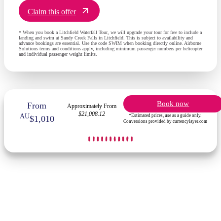
Claim this offer
* When you book a Litchfield Waterfall Tour, we will upgrade your tour for free to include a
landing and swim at Sandy Creek Falls in Litchfield. This is subject to availability and
advance bookings are essential. Use the code SWIM when booking directly online. Airborne
Solutions terms and conditions apply, including minimum passenger numbers per helicopter
and individual passenger weight limits.
Book now
From
Approximately From
$21,008.12
AU
*Estimated prices, use as a guide only.
$1,010
Conversions provided by currencylayer.com