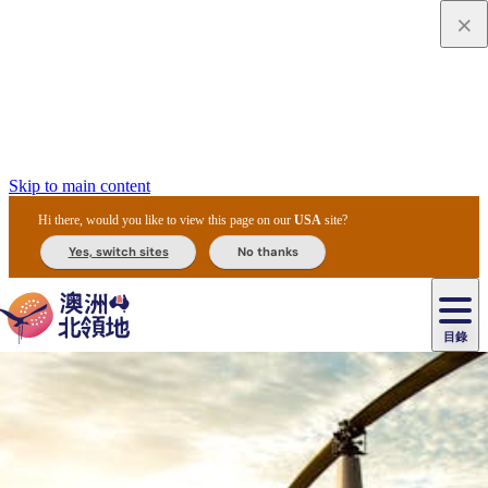
Skip to main content
Hi there, would you like to view this page on our
USA
site?
Yes, switch sites
No thanks
目錄
原
住
民
租
卡
文
愛
美
車
卡
李
自
達
化
麗
食
導
節
和
杜
戶
治
然
瓦
卡
爾
體
住
斯
攻
覽
主
慶
交
國
外
菲
和
塔
魯
茨
文
驗
宿
泉
略
團
烏
與
通
家
和
特
野
卡
歷
尼
卡
奧
魯
活
工
公
探
國
生
國
史
目
特
魯
里
魯
動
具
園
險
家
動
家
與
東
馬
露
米
/
查
公
植
公
文
提
阿
豪