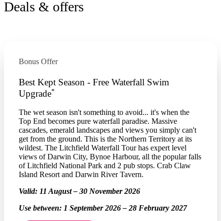
Deals & offers
Bonus Offer
Best Kept Season - Free Waterfall Swim
*
Upgrade
The wet season isn't something to avoid... it's when the
Top End becomes pure waterfall paradise. Massive
cascades, emerald landscapes and views you simply can't
get from the ground. This is the Northern Territory at its
wildest. The Litchfield Waterfall Tour has expert level
views of Darwin City, Bynoe Harbour, all the popular falls
of Litchfield National Park and 2 pub stops. Crab Claw
Island Resort and Darwin River Tavern.
Valid:
11 August – 30 November 2026
Use between:
1 September 2026 – 28 February 2027