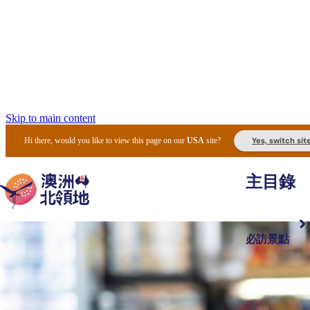
Skip to main content
Yes, switch sit
Hi there, would you like to view this page on our
USA
site?
主目錄
必訪景點