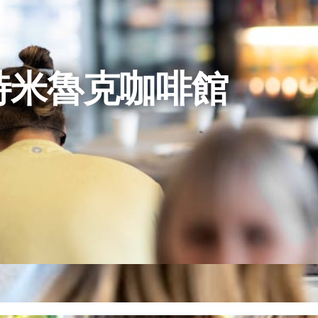
特米魯克咖啡館