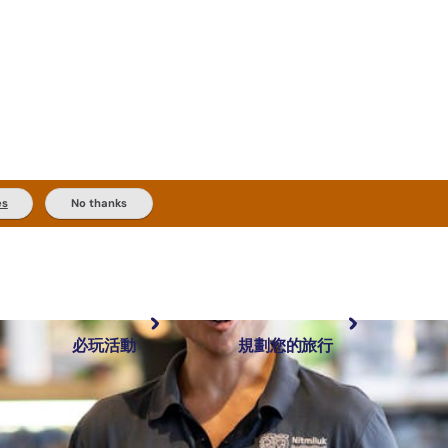
es
No thanks
必玩活動
規劃您的旅行
最受歡迎目的地
規劃和預訂
體驗
旅客類型
內陸和戶外
實用資訊
推薦榜單
規劃工具
按地區探索
搜尋: