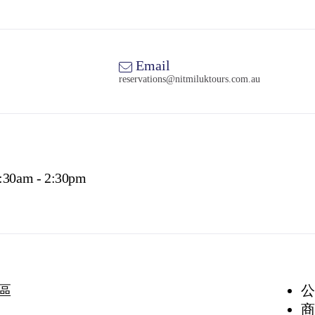
Email
reservations@nitmiluktours.com.au
7:30am - 2:30pm
區
公
商