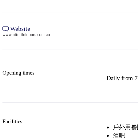
Website
www.nitmiluktours.com.au
Opening times
Daily from 
Facilities
戶外用餐
酒吧