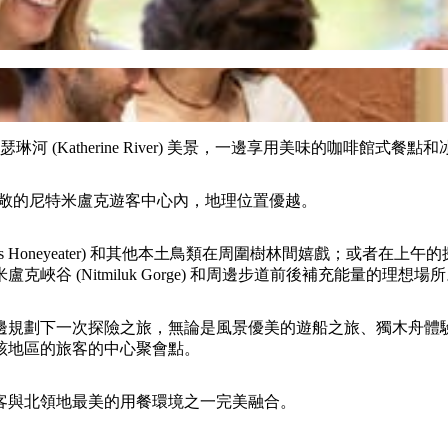
瑟琳河 (Katherine River) 美景，一邊享用美味的咖啡館式餐點
rk) 中心寬敞的尼特米盧克遊客中心內，地理位置優越。
ces Honeyeater) 和其他本土鳥類在周圍樹林間嬉戲；或
 (Nitmiluk Gorge) 和周邊步道前後補充能量的理想場
邊規劃下一次探險之旅，無論是風景優美的遊船之旅、獨木舟體
該地區的旅客的中心聚會點。
客與北領地最美的用餐環境之一完美融合。