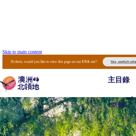
Skip to main content
Yes, switch sit
Hi there, would you like to view this page on our
USA
site?
主目錄
必訪景點