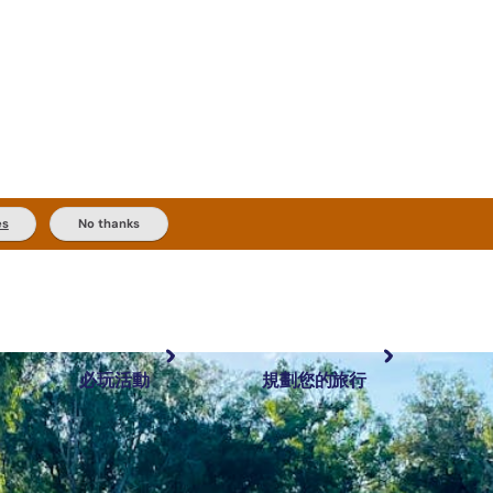
es
No thanks
必玩活動
規劃您的旅行
最受歡迎目的地
規劃和預訂
體驗
旅客類型
內陸和戶外
實用資訊
推薦榜單
規劃工具
按地區探索
搜尋: