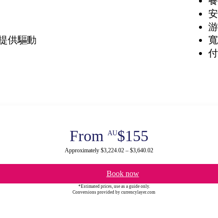
餐
安
游
提供驅動
寬
付
From
$155
AU
Approximately $3,224.02 – $3,640.02
Book now
*Estimated prices, use as a guide only.
Conversions provided by currencylayer.com