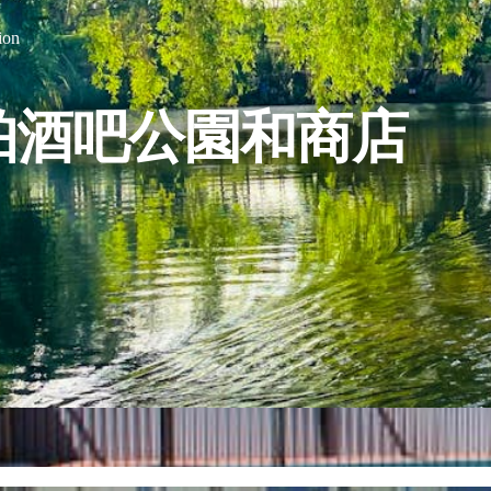
ion
珀酒吧公園和商店