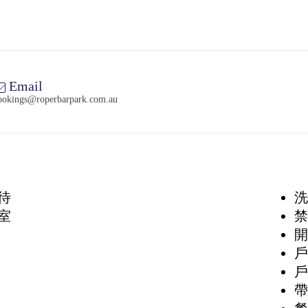
Email
ookings@roperbarpark.com.au
待
洗
室
禁
開
戶
戶
帶