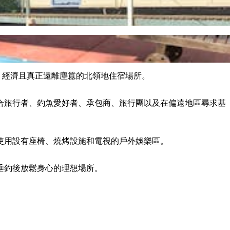
ar)，是一家實用、經濟且真正遠離塵囂的北領地住宿場所。
合旅行者、釣魚愛好者、承包商、旅行團以及在偏遠地區尋求基
使用設有座椅、燒烤設施和電視的戶外娛樂區。
) 垂釣後放鬆身心的理想場所。