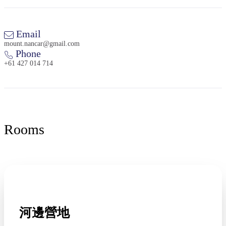
Email
mount.nancar@gmail.com
Phone
+61 427 014 714
Rooms
河邊營地