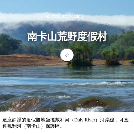
塔
營
魯
錄
魔
/
園
物
園
物
維
納
華
蘭
和
克
鬼
西
群
釣
姆
旅
卡
豪
國
大
麥
島
魚
地
游
溫
華
家
自
理
馬
克
Accommodation
最
體
泉
野
公
駕
必
石
古
唐
池
營
園
遊
保
克
納
受
驗
訪
護
瀑
國
規
區
布
家
歡
景
南卡山荒野度假村
公
劃
園
迎
點
和
目
旅
預
的
客
訂
地
類
型
必
玩
實
內
活
用
陸
動
推
資
和
薦
訊
戶
榜
這座靜謐的度假勝地坐擁戴利河（Daly River）河岸線，可直
外
單
達戴利河（南卡山）保護區。