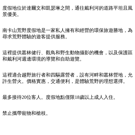
規
規
劃
劃
度假地位於達爾文和凱瑟琳之間，通往戴利河的道路平坦且風
按
景優美。
您
工
地
的
具
區
南卡山荒野度假地是一家私人擁有和經營的環保旅遊勝地，為
旅
探
尋求荒野體驗的遊客提供服務。
行
索
這裡提供叢林健行、觀鳥和野生動物攝影的機會，以及保護區
和戴利河週邊環境的導覽和自助遊覽。
這裡適合越野旅行者和四驅露營者，設有河畔和叢林營地，允
許生營火。價格實惠，交通便利，是體驗荒野的理想選擇。
搜
尋:
最多接待20位客人。度假地點僅限18歲以上成人入住。
禁止攜帶寵物和槍枝。
Sign
up