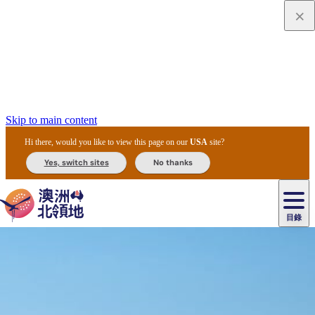
Skip to main content
Hi there, would you like to view this page on our
USA
site?
Yes, switch sites
No thanks
目錄
原
住
民
租
卡
文
愛
美
車
卡
李
自
達
化
麗
食
導
節
和
杜
戶
治
然
瓦
卡
爾
體
住
斯
攻
覽
主
慶
交
國
外
菲
和
塔
魯
茨
文
驗
宿
泉
略
團
烏
與
通
家
和
特
野
卡
歷
尼
卡
奧
魯
活
工
公
探
國
生
國
史
目
特
魯
里
魯
動
具
園
險
家
動
家
與
東
馬
露
米
/
查
公
植
公
文
提
阿
豪