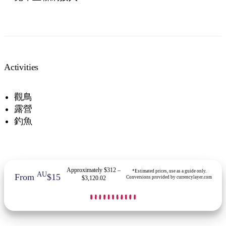
Activities
觀鳥
露營
釣魚
Approximately $312 –
*Estimated prices, use as a guide only.
AU
From
$15
$3,120.02
Conversions provided by currencylayer.com