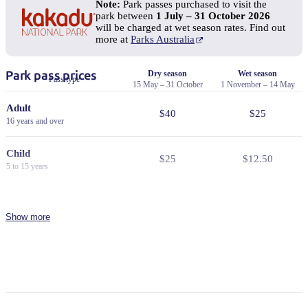
Note:
Park passes purchased to visit the
park between
1 July – 31 October 2026
will be charged at wet season rates. Find out
more at
Parks Australia
Park pass prices
Dry season
Wet season
Pass type
15 May – 31 October
1 November – 14 May
Adult
$40
$25
16 years and over
Child
$25
$12.50
5 to 15 years
Family
$100
$65
2 adults and 2 or more children
Show more
Concession
$30
$19
Valid for senior, veteran, or
pension cards
NT Resident
Free
Free
Proof of residency required