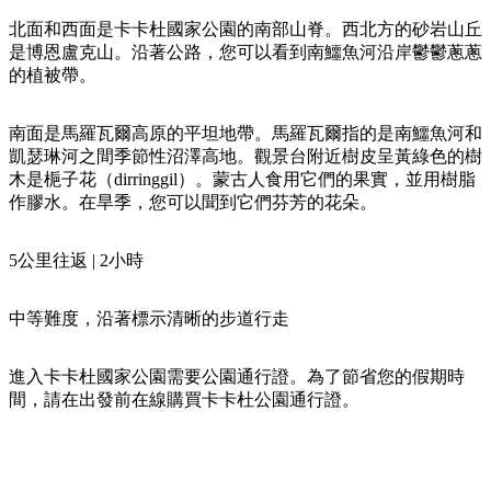
規
規
劃
劃
北面和西面是卡卡杜國家公園的南部山脊。西北方的砂岩山丘
按
是博恩盧克山。沿著公路，您可以看到南鱷魚河沿岸鬱鬱蔥蔥
您
工
地
的植被帶。
的
具
區
旅
探
南面是馬羅瓦爾高原的平坦地帶。馬羅瓦爾指的是南鱷魚河和
行
凱瑟琳河之間季節性沼澤高地。觀景台附近樹皮呈黃綠色的樹
索
木是梔子花（dirringgil）。蒙古人食用它們的果實，並用樹脂
作膠水。在旱季，您可以聞到它們芬芳的花朵。
5公里往返 | 2小時
搜
中等難度，沿著標示清晰的步道行走
尋:
進入卡卡杜國家公園需要公園通行證。為了節省您的假期時
間，請在出發前在線購買卡卡杜公園通行證。
Sign
up