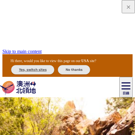
Skip to main content
Hi there, would you like to view this page on our
USA
site?
Yes, switch sites
No thanks
目錄
原
住
民
租
卡
文
愛
美
車
卡
李
自
達
化
麗
食
導
節
和
杜
戶
治
然
瓦
卡
爾
體
住
斯
攻
覽
主
慶
交
國
外
菲
和
塔
魯
茨
文
驗
宿
泉
略
團
烏
與
通
家
和
特
野
卡
歷
尼
卡
奧
魯
活
工
公
探
國
生
國
史
目
特
魯
里
魯
動
具
園
險
家
動
家
與
東
馬
露
米
/
查
公
植
公
文
提
阿
豪