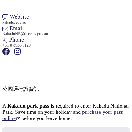
Website
kakadu.gov.au
Email
KakaduNP@dcceew.gov.au
Phone
+61 8 8938 1120
公園通行證資訊
A
Kakadu park pass
is required to enter Kakadu National
Park. Save time on your holiday and
purchase your pass
online
before you leave home.