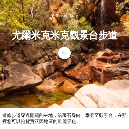
塔
營
魯
錄
魔
/
園
物
園
物
維
納
華
蘭
和
克
鬼
西
群
釣
姆
旅
卡
豪
國
大
麥
島
魚
地
游
溫
華
家
自
理
馬
克
See & do
最
體
泉
野
公
駕
必
石
古
唐
池
營
園
遊
保
克
納
受
驗
訪
護
瀑
國
規
區
布
家
歡
景
尤爾米克米克觀景台步道
公
劃
園
迎
點
和
目
旅
預
的
客
訂
地
類
型
必
玩
實
內
活
用
陸
動
推
資
和
薦
訊
戶
榜
這條步道穿過開闊的林地，沿著石脊向上攀登至觀景台，在那
外
單
裡您可以飽覽賈沃因地區的壯麗景色。